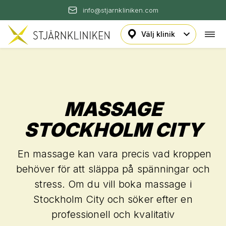
info@stjarnkliniken.com
Öpp
Hoppa
navi
till
innehåll
MASSAGE
STOCKHOLM CITY
En massage kan vara precis vad kroppen
behöver för att släppa på spänningar och
stress. Om du vill boka massage i
Stockholm City och söker efter en
professionell och kvalitativ