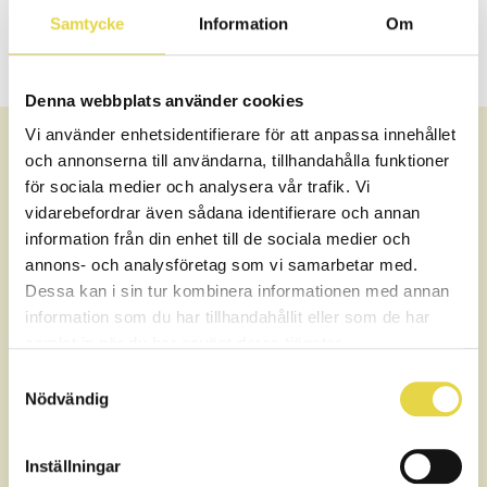
Samtycke
Information
Om
Denna webbplats använder cookies
Vi använder enhetsidentifierare för att anpassa innehållet
och annonserna till användarna, tillhandahålla funktioner
för sociala medier och analysera vår trafik. Vi
Hur går en behandling till?
vidarebefordrar även sådana identifierare och annan
information från din enhet till de sociala medier och
När du kommer till oss på massage i Stockholm City får du
annons- och analysföretag som vi samarbetar med.
alltid en skräddarsydd massagebehandling som passar
Dessa kan i sin tur kombinera informationen med annan
dina behov och önskemål. Behandlingen inleds med en kort
information som du har tillhandahållit eller som de har
anamnes där vi lyssnar på din berättelse och tar reda på
samlat in när du har använt deras tjänster.
dina besvär och eventuella tidigare problem. Vi fyller även i
en hälsodeklaration vid första besöket för att få en
Samtyckesval
fullständig bild av din hälsa och kunna lägga upp
Nödvändig
behandlingen på ett korrekt sätt.
Beroende på dina besvär och önskemål kan det hända att
Inställningar
vi behöver utföra tester för att säkerställa en korrekt