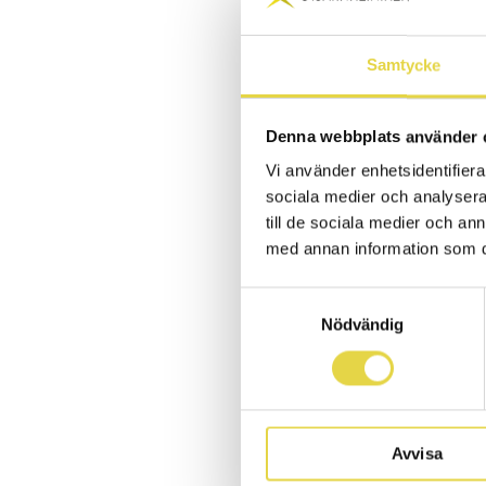
Grän
Samtycke
PUBLICERAD 2019-0
Frida Bylinder
Denna webbplats använder 
Stjärnkliniken
Vi använder enhetsidentifierar
ytterliga
re
fra
sociala medier och analysera 
till de sociala medier och a
Vi har skrivit e
med annan information som du 
flera fina idrot
de senaste tre 
Samtyckesval
och bidragit ti
Nödvändig
Frida
jobbar med 
Dolphins dam, 
Kappsimningskl
Avvisa
kompetensen so