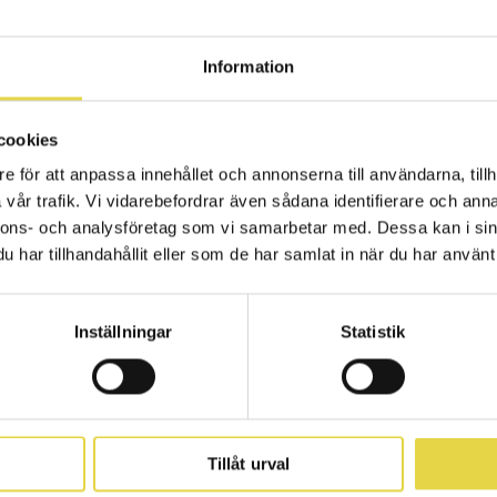
slös Partner
Information
4-15
, idrottsfysiolog och idrottspsykologisk rådgivare 
cookies
, kommer att stötta Nyköpings BIS mot
e för att anpassa innehållet och annonserna till användarna, tillh
mgångar! Stjärnklinken blir Gränslös Partner för Bi
vår trafik. Vi vidarebefordrar även sådana identifierare och anna
nnons- och analysföretag som vi samarbetar med. Dessa kan i sin
tt samarbetsavtal med Bissarna för 2019. Vi har under år
har tillhandahållit eller som de har samlat in när du har använt 
tsuppdrag på meritlistan där man bl.a ingått i det medici
paralympiska spelen, varit med och tagit VM-guld med
ll SM-guld i basket med Norrköpings Dolphins.
Inställningar
Statistik
rehabilitering och idrottspsykologisk rådgivning för L
para bordtennislaget, IFK Norrköping dam och Norrköp
ubb. Hennes erfarenheter inom idrotten och den medic
Tillåt urval
m hon besitter kommer hjälpa Bissarna mot nya höjder