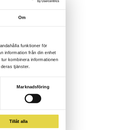
Om
hos oss på
andahålla funktioner för
ssarna.
n information från din enhet
 tur kombinera informationen
en skaffat oss
deras tjänster.
nska teamet på
 Tre Kronor 2018
Marknadsföring
inköping FC,
ings
inska
Tillåt alla
!