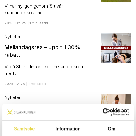
Vi har nyligen genomfört vår
kundundersökning …
2026-02-25 | 1 min lästid
Nyheter
Mellandagsrea – upp till 30%
rabatt
Vi på Stjärnkliniken kör mellandagsrea
med …
2025-12-25 | 1 min lästid
Nyheter
Dags att nyttja ditt
friskvårdsbidrag innan året är
slut!
Samtycke
Information
Om
Visste du att många låter sitt …