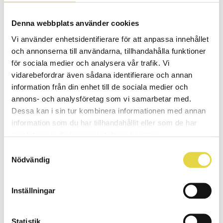
2025-10-31 | 1 min lästid
Denna webbplats använder cookies
Nyheter
Vi använder enhetsidentifierare för att anpassa innehållet
och annonserna till användarna, tillhandahålla funktioner
Vi söker legitimerad
för sociala medier och analysera vår trafik. Vi
fysioterapeut till Stockholm
vidarebefordrar även sådana identifierare och annan
Är du en passionerad fysioterapeut som …
information från din enhet till de sociala medier och
annons- och analysföretag som vi samarbetar med.
2025-08-22 | 1 min lästid
Dessa kan i sin tur kombinera informationen med annan
information som du har tillhandahållit eller som de har
Nyheter
samlat in när du har använt deras tjänster.
Gustav Ingestad ny VD på
Samtyckesval
Stjärnkliniken AB
Nödvändig
Stjärnkliniken ABs styrelse har utsett
Gustav …
Inställningar
2025-07-01 | 1 min lästid
Statistik