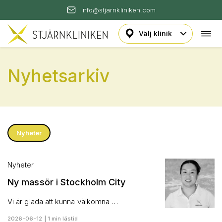
info@stjarnkliniken.com
Öpp
Hoppa
navi
till
innehåll
Nyhetsarkiv
Nyheter
Nyheter
Ny massör i Stockholm City
Vi är glada att kunna välkomna …
2026-06-12 | 1 min lästid