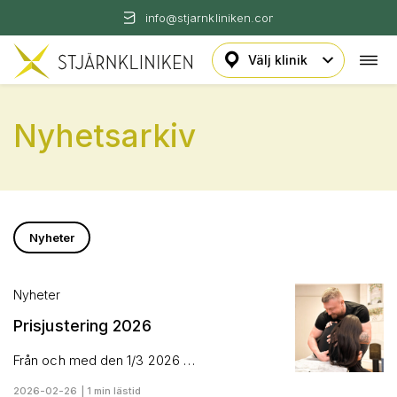
info@stjarnkliniken.com
Öpp
Hoppa
navi
till
innehåll
Nyhetsarkiv
Nyheter
Nyheter
Prisjustering 2026
Från och med den 1/3 2026 …
2026-02-26 | 1 min lästid