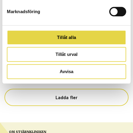
2024
Marknadsföring
Ta det första steget mot att …
2024-08-23 | 1 min lästid
Tillåt alla
Nyheter
Spännande tillskott till
Tillåt urval
Stjärnkliniken – Nidal Awad
Den 1 februari slår vi upp …
Avvisa
2023-12-29 | 1 min lästid
Ladda fler
OM STJÄRNKLINIKEN