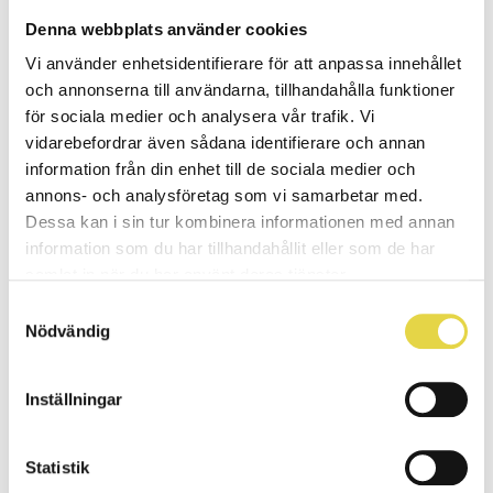
Älskar du att löpa cykla vandra …
Denna webbplats använder cookies
2024-11-04 | 1 min lästid
Vi använder enhetsidentifierare för att anpassa innehållet
och annonserna till användarna, tillhandahålla funktioner
Nyheter
för sociala medier och analysera vår trafik. Vi
vidarebefordrar även sådana identifierare och annan
PT Small Group
information från din enhet till de sociala medier och
Nu startar vi upp PT Small …
annons- och analysföretag som vi samarbetar med.
Dessa kan i sin tur kombinera informationen med annan
2024-10-28 | 1 min lästid
information som du har tillhandahållit eller som de har
samlat in när du har använt deras tjänster.
Nyheter
Samtyckesval
Nytt bokningssystem
Nödvändig
Från och med den 11 oktober …
2024-10-11 | 1 min lästid
Inställningar
Nyheter
Statistik
Kurs: Medicinsk Yoga hösten