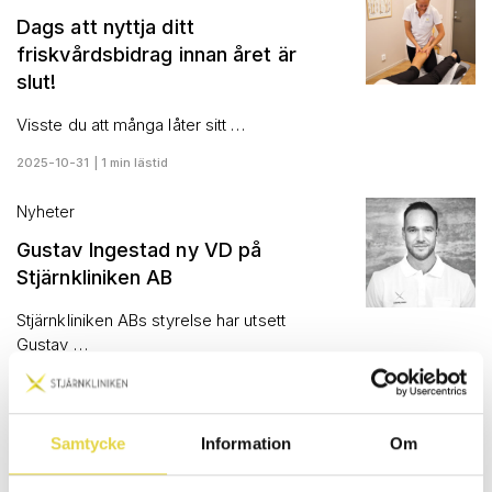
Dags att nyttja ditt
friskvårdsbidrag innan året är
slut!
Visste du att många låter sitt …
2025-10-31 | 1 min lästid
Nyheter
Gustav Ingestad ny VD på
Stjärnkliniken AB
Stjärnkliniken ABs styrelse har utsett
Gustav …
2025-07-01 | 1 min lästid
Nyheter
Samtycke
Information
Om
Artrosskola