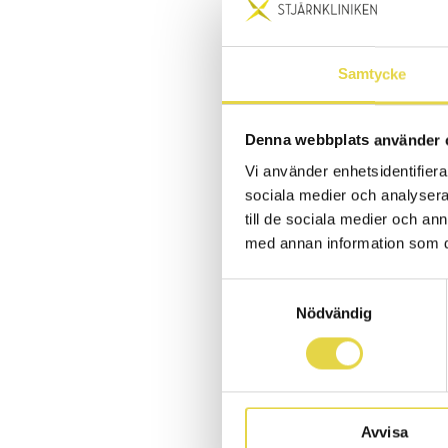
tack 
PUBLICERAD 2026-0
Samtycke
Vi har nyligen
Stjärnkliniken 
Denna webbplats använder 
sätt att lyssna
Vi använder enhetsidentifierar
omtanke i foku
sociala medier och analysera 
till de sociala medier och a
Årets kundunder
med annan information som du 
kvaliteten i vå
Samtyckesval
och som bekräfta
Nödvändig
Vi vill rikta ett
mycket och hjälp
”Stjärnklin
Avvisa