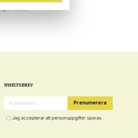
 är otroligt stolt
älper oss att
NYHETSBREV
E-postadress:
Jag accepterar att personuppgifter sparas.