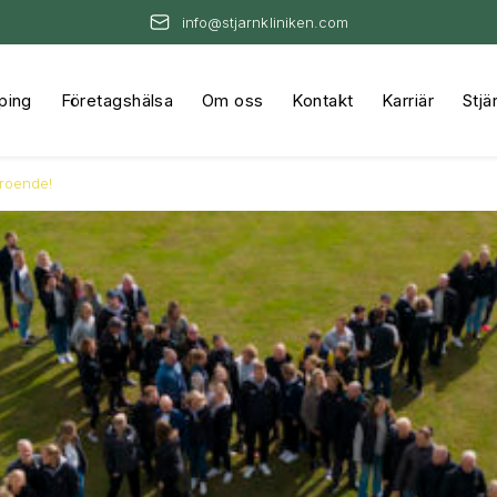
info@stjarnkliniken.com
ping
Företagshälsa
Om oss
Kontakt
Karriär
Stjä
troende!