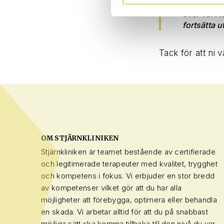
komma till 
över vårt 
fortsätta u
Tack för att ni v
OM STJÄRNKLINIKEN
Stjärnkliniken är teamet bestående av certifierade
och legitimerade terapeuter med kvalitet, trygghet
och kompetens i fokus. Vi erbjuder en stor bredd
av kompetenser vilket gör att du har alla
möjligheter att förebygga, optimera eller behandla
en skada. Vi arbetar alltid för att du på snabbast
möjliga sätt ska komma tillbaka till den nivå du var