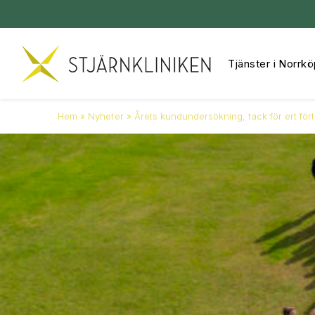
Tjänster i Norrkö
Hoppa
till
innehåll
Hem
»
Nyheter
»
Årets kundundersökning, tack för ert för