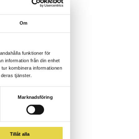
e!
Om
 som besökt
det ett viktigt
 trygghet och
andahålla funktioner för
n information från din enhet
 tur kombinera informationen
förtroende för
deras tjänster.
ch tacksamma,
Marknadsföring
ing betyder
 för.
ter väljer att
Tillåt alla