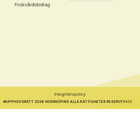
Friskvårdsbidrag
Integritetspolicy
©
UPPHOVSRÄTT 2026 NORRKÖPING ALLA RÄTTIGHETER RESERVERADE