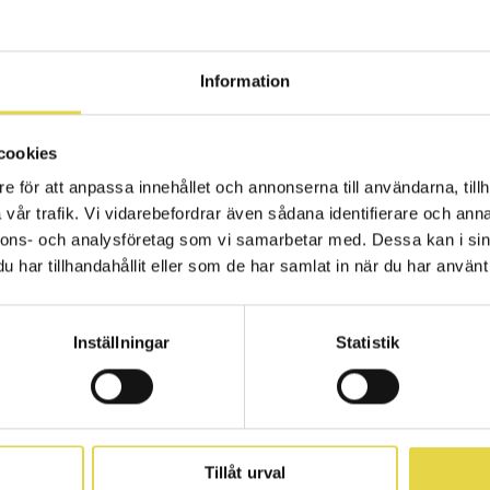
för ert förtroend
2-25
Information
 genomfört vår kundundersökning och bjudit in er
att dela era upplevelser och synpunkter. För oss är 
cookies
, lära och fortsätta utvecklas! Alltid med kvalitet,
e för att anpassa innehållet och annonserna till användarna, tillh
s.
vår trafik. Vi vidarebefordrar även sådana identifierare och anna
nnons- och analysföretag som vi samarbetar med. Dessa kan i sin
sökning visar en hög upplevd trygghet och ett starkt 
har tillhandahållit eller som de har samlat in när du har använt 
ra behandlingar. Det är något som gör oss både stolta o
r det vi varje dag strävar efter att leverera.
Inställningar
Statistik
 varmt tack till alla som tog sig tid att svara. Er återkoppl
er oss att fortsätta vara den klinik ni känner förtroende
iken har för mig alltid handlat om förtroende. Att våra patien
Tillåt urval