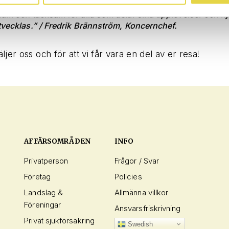
oss och känner sig trygga är det finaste kvittot vi kan få. Jag
team och tacksam för alla som delar sina upplevelser och hj
tvecklas.”
/ Fredrik Brännström, Koncernchef.
äljer oss och för att vi får vara en del av er resa!
AFFÄRSOMRÅDEN
INFO
Privatperson
Frågor / Svar
Företag
Policies
Landslag &
Allmänna villkor
Föreningar
Ansvarsfriskrivning
Privat sjukförsäkring
Swedish