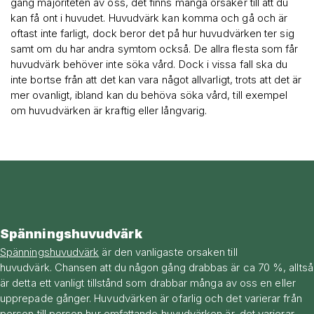
gång majoriteten av oss, det finns många orsaker till att du
kan få ont i huvudet. Huvudvärk kan komma och gå och är
oftast inte farligt, dock beror det på hur huvudvärken ter sig
samt om du har andra symtom också. De allra flesta som får
huvudvärk behöver inte söka vård. Dock i vissa fall ska du
inte bortse från att det kan vara något allvarligt, trots att det är
mer ovanligt, ibland kan du behöva söka vård, till exempel
om huvudvärken är kraftig eller långvarig.
Spänningshuvudvärk
Spänningshuvudvärk
är den vanligaste orsaken till
huvudvärk. Chansen att du någon gång drabbas är ca 70 %, alltså
är detta ett vanligt tillstånd som drabbar många av oss en eller
upprepade gånger. Huvudvärken är ofarlig och det varierar från
person till person hur omfattande huvudvärken är, det varierar