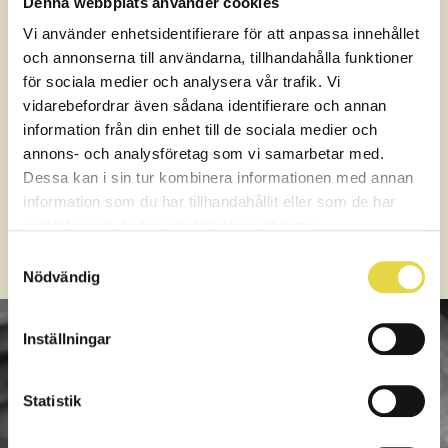
Denna webbplats använder cookies
då om de fynd som terapeuten har hittat och vägleder dig
genom att sätta upp en individanpassad behandlingsplan
Vi använder enhetsidentifierare för att anpassa innehållet
för att ge dig som patient den mest effektiva vägen till
och annonserna till användarna, tillhandahålla funktioner
förbättring. Stjärnkliniken erbjuder flera
för sociala medier och analysera vår trafik. Vi
behandlingsalternativ som kan hjälpa dig att bli av
vidarebefordrar även sådana identifierare och annan
med besvären, beroende på vad terapeuten kommit fram
information från din enhet till de sociala medier och
till i sin undersökning och om din huvudvärk inte beror på
annons- och analysföretag som vi samarbetar med.
någon underliggande sjukdom eller något som kan vara
Dessa kan i sin tur kombinera informationen med annan
farligt.
information som du har tillhandahållit eller som de har
Vi på stjärnkliniken gör alltid vårt bästa för att du ska må så
samlat in när du har använt deras tjänster.
bra som möjligt, så snabbt som möjligt!
Samtyckesval
Nödvändig
Inställningar
Statistik