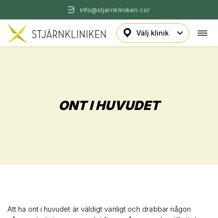
info@stjarnkliniken.com
Öpp
Hoppa
navi
till
innehåll
ONT I HUVUDET
Att ha ont i huvudet är väldigt vanligt och drabbar någon