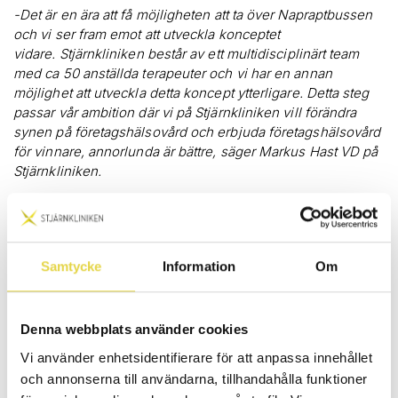
-Det är en ära att få möjligheten att ta över Napraptbussen
och vi ser fram emot att utveckla konceptet
vidare. Stjärnkliniken består av ett multidisciplinärt team
med ca 50 anställda terapeuter och vi har en annan
möjlighet att utveckla detta koncept ytterligare. Detta steg
passar vår ambition där vi på Stjärnkliniken vill förändra
synen på företagshälsovård
och erbjuda företagshälsovård
för vinnare, annorlunda är bättre, säger Markus Hast VD på
Stjärnkliniken.
Tack vare Naprapatbussen slipper personalen ta extra ledigt
från jobbet och ta sig till en klinik vilket sparar både tid,
produktion, miljö och pengar. Bussen är fullt utrustad med allt
Samtycke
Information
Om
som behövs för en naprapatbehandling och kan även
medverka på exempelvis idrottsevenemang och annat –
möjligheterna är stora!
Denna webbplats använder cookies
-Det känns såklart lite vemodigt att lämna ifrån sig sitt
Vi använder enhetsidentifierare för att anpassa innehållet
livsverk men det känns samtidigt fantastiskt kul att det är
och annonserna till användarna, tillhandahålla funktioner
just Stjärnkliniken som tar över stafettpinnen! Det kändes