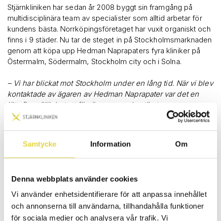
Stjärnkliniken har sedan år 2008 byggt sin framgång på
multidisciplinära team av specialister som alltid arbetar för
kundens bästa. Norrköpingsföretaget har vuxit organiskt och
finns i 9 städer. Nu tar de steget in på Stockholmsmarknaden
genom att köpa upp Hedman Naprapaters fyra kliniker på
Östermalm, Södermalm, Stockholm city och i Solna.
– Vi har blickat mot Stockholm under en lång tid. När vi blev
kontaktade av ägaren av Hedman Naprapater var det en
jättefin möjlighet att förvärva en av de största
naprapatkedjorna i Stockholm. De har ett gott rykte och fint
renommé med ett inarbetat kundnätverk. Deras kliniker och
värdegrund stämmer väl in i vår vision att växa med kvalitet,
Samtycke
Information
Om
säger Stjärnklinikens grundare och koncernchef Fredrik
Brännström.
Denna webbplats använder cookies
Björn Hedman, VD för Hedman Naprapater stannar kvar i
bolaget och ser fram emot samarbetet:
Vi använder enhetsidentifierare för att anpassa innehållet
och annonserna till användarna, tillhandahålla funktioner
– Det är oerhört viktigt för mig att mina medarbetare och
för sociala medier och analysera vår trafik. Vi