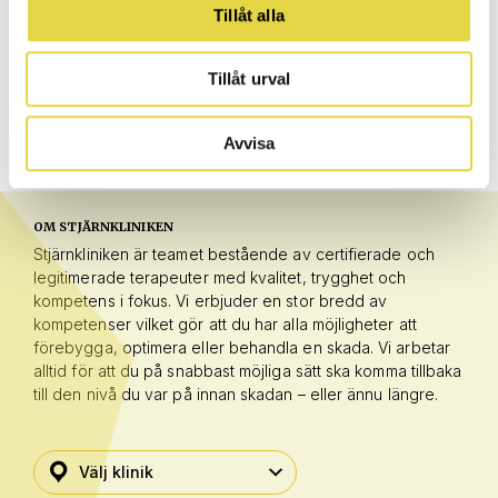
fredrik@stjarnkliniken.com
Tillåt alla
070-39 77 699
Björn Hedman, Leg.naprapat / VD Hedman Naprapater
Tillåt urval
bjorn@hedmannaprapater.se
070-777 61 02
Avvisa
OM STJÄRNKLINIKEN
Stjärnkliniken är teamet bestående av certifierade och
legitimerade terapeuter med kvalitet, trygghet och
kompetens i fokus. Vi erbjuder en stor bredd av
kompetenser vilket gör att du har alla möjligheter att
förebygga, optimera eller behandla en skada. Vi arbetar
alltid för att du på snabbast möjliga sätt ska komma tillbaka
till den nivå du var på innan skadan – eller ännu längre.