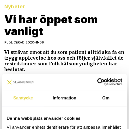
Nyheter
Vi har öppet som
vanligt
PUBLICERAD 2020-11-09
Vi strävar emot att du som patient alltid ska få en
trygg upplevelse hos oss och följer självfallet de
restriktioner som Folkhälsomyndigheten har
beslutat.
Folkhälsomyndigheten bedömer enligt följande:
”Nödvändig närkontakt, som vid exempelvis vårdbesök och
medicinska undersökningar, omfattas inte av rådet. Det är
dock viktigt att tänka på att den som har symtom som kan
Samtycke
Information
Om
vara covid-19 ska undvika all nära kontakt med andra.”
Denna webbplats använder cookies
Vi använder enhetsidentifierare för att anpassa innehållet