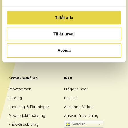
till den nivå du var på innan skadan – eller ännu längre.
Tillåt alla
Tillåt urval
Avvisa
AFFÄRSOMRÅDEN
INFO
Privatperson
Frågor / Svar
Företag
Policies
Landslag & Föreningar
Allmänna Villkor
Privat sjukförsäkring
Ansvarsfriskrivning
Friskvårdsbidrag
Swedish