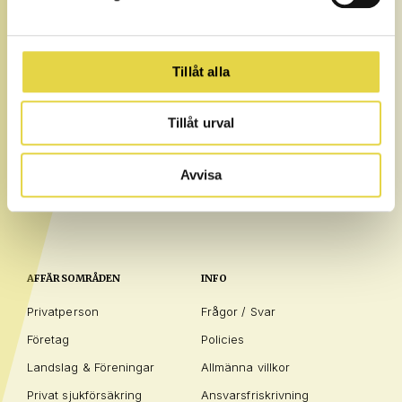
alltid för att du på snabbast möjliga sätt ska komma tillbaka
till den nivå du var på innan skadan – eller ännu längre.
Tillåt alla
Tillåt urval
Avvisa
AFFÄRSOMRÅDEN
INFO
Privatperson
Frågor / Svar
Företag
Policies
Landslag & Föreningar
Allmänna villkor
Privat sjukförsäkring
Ansvarsfriskrivning