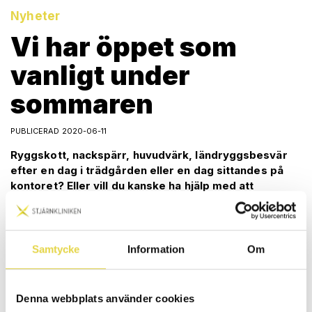
Nyheter
Vi har öppet som
vanligt under
sommaren
PUBLICERAD 2020-06-11
Ryggskott, nackspärr, huvudvärk, ländryggsbesvär
efter en dag i trädgården eller en dag sittandes på
kontoret? Eller vill du kanske ha hjälp med att
optimera din golfsving?
Vi hjälper dig året om!
Samtycke
Information
Om
Vi på Stjärnkliniken är ett stort team av certifierade och
legitimerade terapeuter med kvalitet, trygghet och
kompetens i fokus. Vi erbjuder en stor bredd av
kompetenser vilket gör att du har alla möjligheter att
Denna webbplats använder cookies