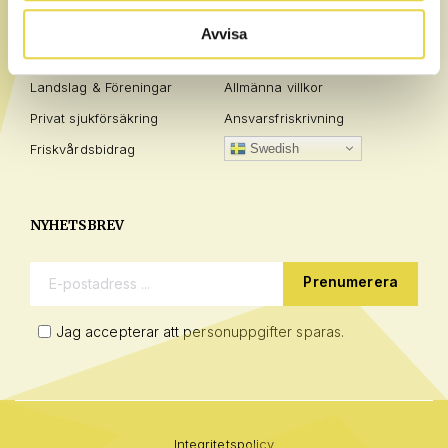
Privatperson
Frågor / Svar
Avvisa
Företag
Policies
Landslag & Föreningar
Allmänna villkor
Privat sjukförsäkring
Ansvarsfriskrivning
Friskvårdsbidrag
Swedish
NYHETSBREV
E-postadress:
Jag accepterar att personuppgifter sparas.
Integritetspolicy