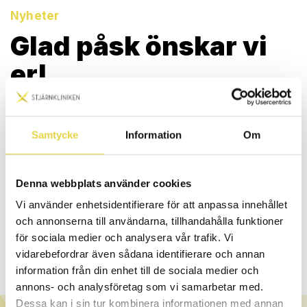
Nyheter
Glad påsk önskar vi
er!
PUBLICERAD 2018-03-25
Stjärnkliniken önskar Glad Påsk!
Samtycke
Information
Om
Ta hand om dig själv och dina nära och kära.
Ge bort det bästa påskägget
Denna webbplats använder cookies
30 minuter massage för 345 kr (ord.pris 445 kr).
Vi använder enhetsidentifierare för att anpassa innehållet
Presentkortet gäller i 6 månader på alla våra 3 kliniker.
och annonserna till användarna, tillhandahålla funktioner
för sociala medier och analysera vår trafik. Vi
Erbjudandet går endast att köpa på våra fysiska kliniker.
Erbjudandet löper ut den 29 Mars (Skärtorsdag).
vidarebefordrar även sådana identifierare och annan
information från din enhet till de sociala medier och
annons- och analysföretag som vi samarbetar med.
Dessa kan i sin tur kombinera informationen med annan