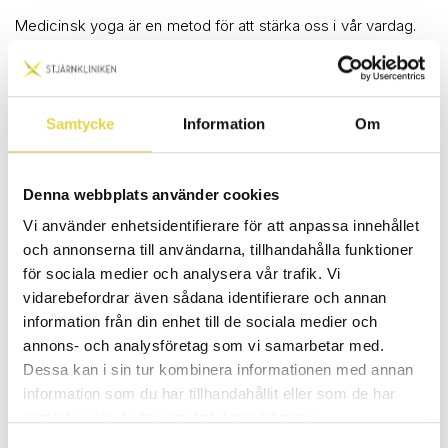
Medicinsk yoga är en metod för att stärka oss i vår vardag.
Den kombinerar traditionella yogapositioner med
vetenskapliga metoder för att förbättra hälsan på ett holistiskt
sätt. Genom att träna medicinsk yoga ökar du
återhämtningen, rörligheten, förbättrar andningen och känner
Samtycke
Information
Om
dig mentalt, emotionellt och fysiskt starkare.
Denna kurs är öppen för både nybörjare och erfarna
Denna webbplats använder cookies
yogautövare. Oavsett ålder, fysisk förmåga eller hälsotillstånd
kan du dra nytta av Medicinsk Yoga. Träningen kan anpassas
Vi använder enhetsidentifierare för att anpassa innehållet
efter individuella behov och mål, vilket gör den till en idealisk
och annonserna till användarna, tillhandahålla funktioner
träningsform för människor i alla livssituationer.
för sociala medier och analysera vår trafik. Vi
vidarebefordrar även sådana identifierare och annan
Passen kan göras på golv eller sittandes på en stol.
information från din enhet till de sociala medier och
Övningarna är anpassningsbara utifrån varje persons
annons- och analysföretag som vi samarbetar med.
förutsättningar. Från lätt till mer avancerad utifrån där du
Dessa kan i sin tur kombinera informationen med annan
befinner dig.
information som du har tillhandahållit eller som de har
samlat in när du har använt deras tjänster.
Kursens pass finns tillgängliga hela kursen så du kan
genomföra passen vid flera tillfällen eller ta igen om du