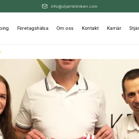
info@stjarnkliniken.com
ping
Företagshälsa
Om oss
Kontakt
Karriär
Stjä
s