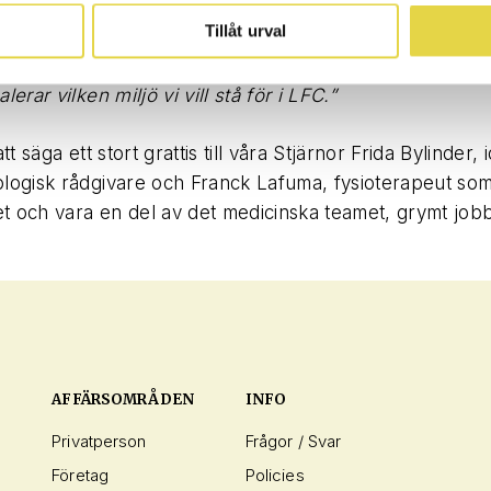
arna. Vi vill i största möjliga utsträckning skapa ett kli
Tillåt urval
t spelaren bara behöver koncentrera sig på fotboll och 
 Där blir samarbetet med Stjärnkliniken en stor och vikt
lerar vilken miljö vi vill stå för i LFC.”
att säga ett stort grattis till våra Stjärnor Frida Bylinder, 
ologisk rådgivare och Franck Lafuma, fysioterapeut so
t och vara en del av det medicinska teamet, grymt jobb
AFFÄRSOMRÅDEN
INFO
Privatperson
Frågor / Svar
Företag
Policies