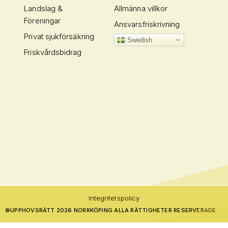
Landslag &
Allmänna villkor
Föreningar
Ansvarsfriskrivning
Privat sjukförsäkring
Swedish
Friskvårdsbidrag
Integritetspolicy
©
UPPHOVSRÄTT 2026 NORRKÖPING ALLA RÄTTIGHETER RESERVERADE