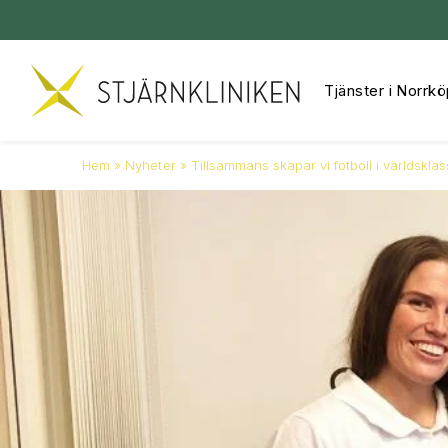
Tjänster i Norrkö
Hoppa
till
innehåll
Hem
»
Nyheter
»
Tillsammans skapar vi fotboll i världsklas