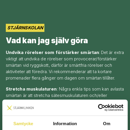
STJÄRNSKOLAN
Vad kan jag själv göra
Undvika rörelser som förstärker smärtan
: Det är extra
viktigt att undvika de rörelser som provocerar/förstärker
smärtan vid ryggskott, därför är smärtfria rörelser och
aktiviteter att föredra. Vi rekommenderar att ta kortare
promenader flera gånger om dagen om smärtan tillåter.
Stretcha muskulaturen
: Några enkla tips som kan avlasta
smärtan är att stretcha sätesmuskulaturen och/eller
höftböjar-muskeln samt att utföra lättare
aktiveringsövningar, som att ligga på rygg och hålla benen i
90 grader och tippa benen från sida till sida. Om ingen
förbättring upplevs så rekommenderar vi att boka en
Samtycke
Information
Om
behandling hos naprapat, fysioterapeut eller kiropraktor.