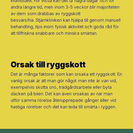
individuellt. För vissa kan det ta några dagar och för
andra längre tid, men inom 3-5 veckor blir majoriteten
av dem som drabbas av ryggskott
besvärsfria. Stjärnkliniken kan hjälpa till genom manuell
behandling, tips inom fysisk aktivitet och goda råd för
att tillfriskna snabbare och minska smärtan.
Orsak till ryggskott
Det är många faktorer som kan orsaka ett ryggskott. En
vanlig orsak är att man gör något man inte är van vid,
exempelvis skotta snö, trädgårdsarbete eller byta
däcken på bilen. Det kan även orsakas av när man
utför samma rörelse återupprepade gånger eller vid
hastiga rörelser och det kan leda till smärta i ryggen.