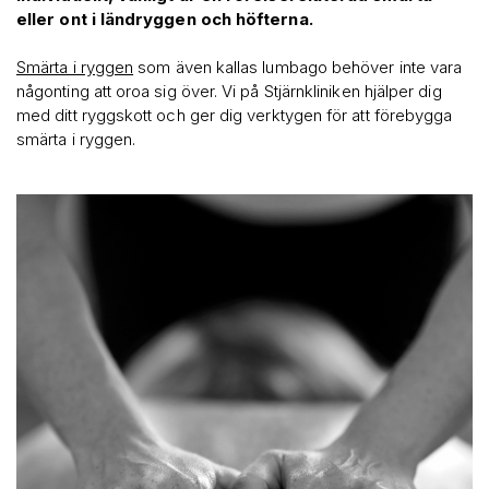
eller ont i ländryggen och höfterna.
Smärta i ryggen
som även kallas lumbago behöver inte vara
någonting att oroa sig över. Vi på Stjärnkliniken hjälper dig
med ditt ryggskott och ger dig verktygen för att förebygga
smärta i ryggen.