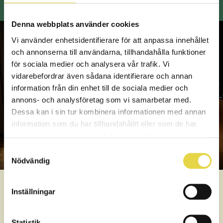
Denna webbplats använder cookies
Vi använder enhetsidentifierare för att anpassa innehållet
och annonserna till användarna, tillhandahålla funktioner
för sociala medier och analysera vår trafik. Vi
vidarebefordrar även sådana identifierare och annan
information från din enhet till de sociala medier och
annons- och analysföretag som vi samarbetar med.
Dessa kan i sin tur kombinera informationen med annan
information som du har tillhandahållit eller som de har
samlat in när du har använt deras tjänster.
Samtyckesval
Nödvändig
Inställningar
Statistik