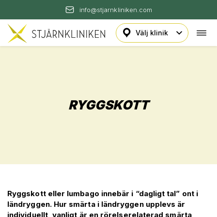
info@stjarnkliniken.com
Öpp
Hoppa
navi
till
innehåll
RYGGSKOTT
Ryggskott eller lumbago innebär i “dagligt tal” ont i
ländryggen. Hur smärta i ländryggen upplevs är
individuellt, vanligt är en rörelserelaterad smärta