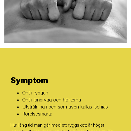
Symptom
Ont i ryggen
Ont i ländrygg och höfterna
Utstrålning i ben som även kallas ischias
Rörelsesmärta
Hur lång tid man går med ett ryggskott är högst