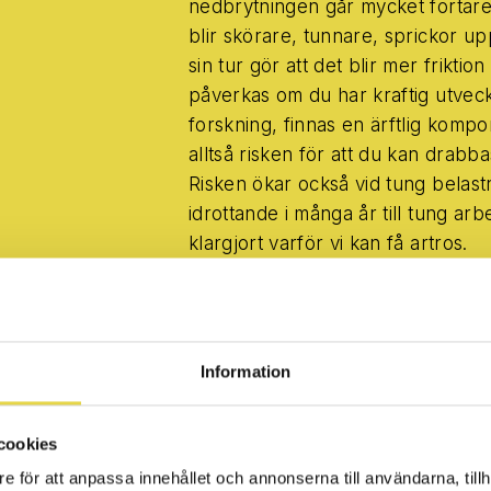
nedbrytningen går mycket fortare ä
blir skörare, tunnare, sprickor up
sin tur gör att det blir mer frikti
påverkas om du har kraftig utveckl
forskning, finnas en ärftlig kompo
alltså risken för att du kan drabb
Risken ökar också vid tung belastn
idrottande i många år till tung arb
klargjort varför vi kan få artros.
Information
cookies
e för att anpassa innehållet och annonserna till användarna, tillh