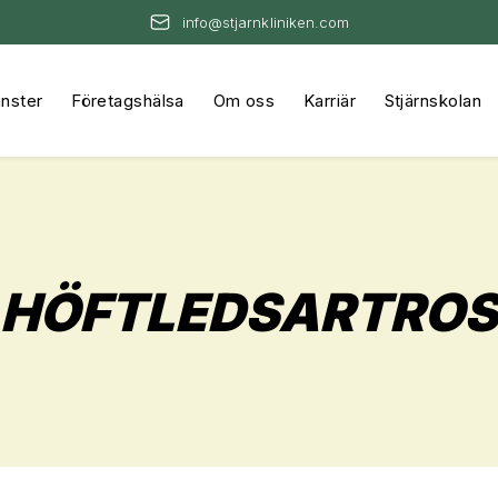
info@stjarnkliniken.com
änster
Företagshälsa
Om oss
Karriär
Stjärnskolan
HÖFTLEDSARTROS