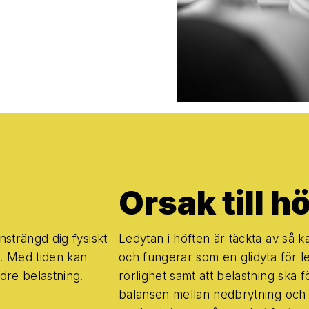
Orsak till h
ansträngd dig fysiskt
Ledytan i höften är täckta av så ka
g. Med tiden kan
och fungerar som en glidyta för le
ndre belastning.
rörlighet samt att belastning ska 
balansen mellan nedbrytning och