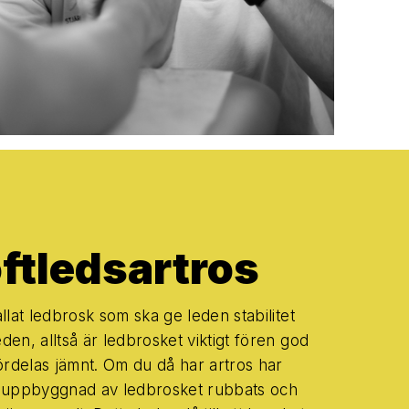
öftledsartros
llat ledbrosk som ska ge leden stabilitet
den, alltså är ledbrosket viktigt fören god
fördelas jämnt. Om du då har artros har
 uppbyggnad av ledbrosket rubbats och