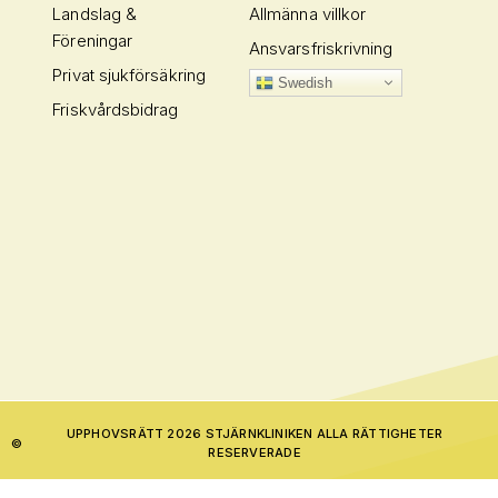
Landslag &
Allmänna villkor
Föreningar
Ansvarsfriskrivning
Privat sjukförsäkring
Swedish
Friskvårdsbidrag
UPPHOVSRÄTT 2026 STJÄRNKLINIKEN ALLA RÄTTIGHETER
©
RESERVERADE