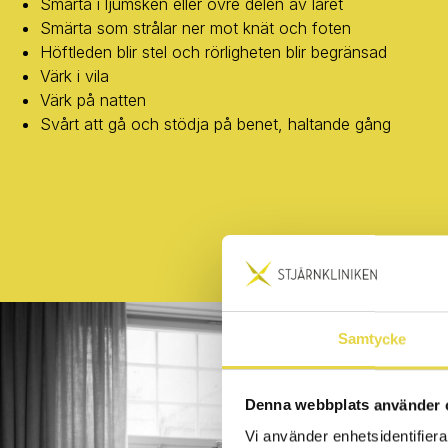
Smärta i ljumsken eller övre delen av låret
Smärta som strålar ner mot knät och foten
Höftleden blir stel och rörligheten blir begränsad
Värk i vila
Värk på natten
Svårt att gå och stödja på benet, haltande gång
Samtycke
Denna webbplats använder 
Vi använder enhetsidentifierar