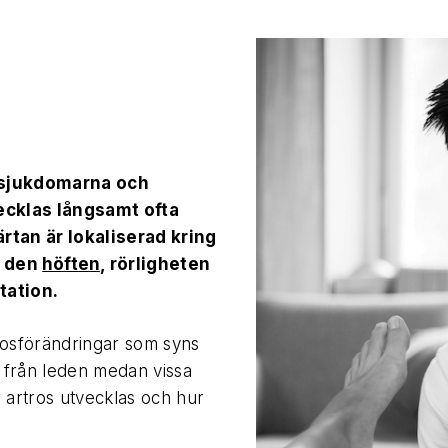
edsjukdomarna och
vecklas långsamt ofta
rtan är lokaliserad kring
r den
höften
, rörligheten
otation.
rosförändringar som syns
 från leden medan vissa
 artros utvecklas och hur