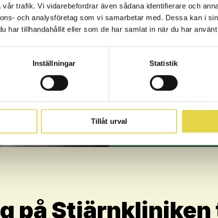
vår trafik. Vi vidarebefordrar även sådana identifierare och anna
Vad kan
nnons- och analysföretag som vi samarbetar med. Dessa kan i sin
har tillhandahållit eller som de har samlat in när du har använt 
Rätt mängd och rätt 
smärtan. Det är därför vi
Inställningar
Statistik
styrketräning, målet är 
det går och få ner sm
utföra aktiviteter där
förslagsvis cykling, sim
Tillåt urval
kan vara svårt a
 på Stjärnkliniken t