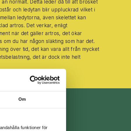
n normalt. Detta leder då till att brosket
pstår och ledytan blir uppluckrad vilket i
on mellan ledytorna, även skelettet kan
ad artros. Det verkar, enligt
nent när det gäller artros, det ökar
as om du har någon släkting som har det.
ing över tid, det kan vara allt från mycket
etsbelastning, det är dock inte helt
Om
STJÄRNSKOLAN
andahålla funktioner för