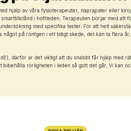
s med hjälp av våra fysioterapeuter, naprapater eller ki
 smärttillstånd i höftleden. Terapeuten börjar med att f
ersökning med specifika tester. För att helt säkerställ
 något på röntgen i ett tidigt skede, det kan ta flera å
!), därför är det viktigt att du snabbt får hjälp med rät
 bibehålla rörligheten i leden så gott det går. Vi kan o