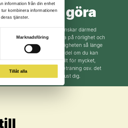
n information från din enhet
 jag själv göra
 tur kombinera informationen
deras tjänster.
träning avlastar leden och minskar därmed
ktigt att du försöker fokusera på rörlighet och
Marknadsföring
att bevara den befintliga rörligheten så länge
ärtintensiteten. Det är en fördel om du kan
 du inte belastar höftleden allt för mycket,
ning, promenader, lätt styrketräning osv. det
Tillåt alla
tt hitta en nivå som passar just dig.
ill