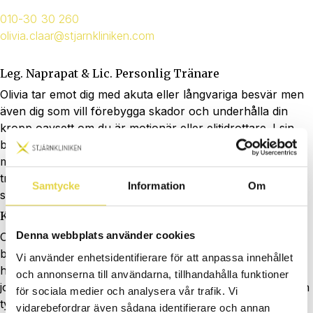
010-30 30 260
olivia.claar@stjarnkliniken.com
Leg. Naprapat & Lic. Personlig Tränare
Olivia tar emot dig med akuta eller långvariga besvär men
även dig som vill förebygga skador och underhålla din
kropp oavsett om du är motionär eller elitidrottare. I sin
behandling använder hon sig bland annat av
mjukdelsbehandling, ledbehandling och rehabiliterande
träning. Åtgärder som tejpning, dry needling eller
Samtycke
Information
Om
stötvågsbehandling kan också vara aktuellt.
Kuriosa
Denna webbplats använder cookies
Olivia är ursprungligen från Norrköping och har en
bakgrund inom idrott. Då hon kommer från en stor
Vi använder enhetsidentifierare för att anpassa innehållet
handbollsfamilj är kärleken för just den sporten stor. Hon
och annonserna till användarna, tillhandahålla funktioner
jobbar dessutom som medicinare i Goalball-landslaget och
för sociala medier och analysera vår trafik. Vi
tycker det är riktigt roligt. Hon är en lagspelare av rang!
vidarebefordrar även sådana identifierare och annan