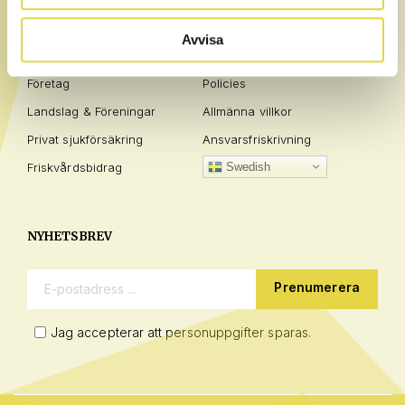
AFFÄRSOMRÅDEN
INFO
Avvisa
Privatperson
Frågor / Svar
Företag
Policies
Landslag & Föreningar
Allmänna villkor
Privat sjukförsäkring
Ansvarsfriskrivning
Friskvårdsbidrag
Swedish
NYHETSBREV
E-postadress:
Jag accepterar att personuppgifter sparas.