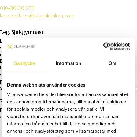
010-30 30 260
larsolov.forss@stjarnkliniken.com
Leg. Sjukgymnast
Lars-Olov har arbetat som sjukgymnast i 25 år varav de 20
senaste som privatpraktiserande. Inriktningen har alltid varit
manuell terapi med helhetssyn och nervsystemet i fokus.
Bemötande och lyssnande är viktigt, förklaringarna ska vara
Samtycke
Information
Om
begripliga, behandlingen skonsam men effektiv, strukturen och
syftet med träningen tydlig. Han gillar extra mycket när
patienterna säger: det där var ju logiskt! Nackbesvär, komplexa
Denna webbplats använder cookies
smärtproblem och svårbehandlade åkommor är extra intressanta.
Vi använder enhetsidentifierare för att anpassa innehållet
Kuriosa
och annonserna till användarna, tillhandahålla funktioner
för sociala medier och analysera vår trafik. Vi
På fritiden ägnar han sig gärna åt styrketräning, längdskidåkning
och långsam löpning i skogen, helst följt av god mat och dryck.
vidarebefordrar även sådana identifierare och annan
information från din enhet till de sociala medier och
annons- och analysföretag som vi samarbetar med.