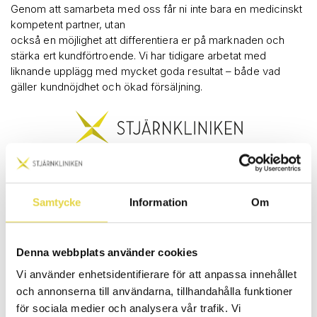
Genom att samarbeta med oss får ni inte bara en medicinskt
kompetent partner, utan
också en möjlighet att differentiera er på marknaden och
stärka ert kundförtroende. Vi har tidigare arbetat med
liknande upplägg med mycket goda resultat – både vad
gäller kundnöjdhet och ökad försäljning.
Så här skapar vi tillsammans ökat värde för era kunder – och
för er affär:
Samtycke
Information
Om
Professionell behovsanalys: Vi genomför individuella
bedömningar av
kundernas fysiska behov och förutsättningar, vilket
Denna webbplats använder cookies
hjälper dem att hitta rätt madrass och säng utifrån
Vi använder enhetsidentifierare för att anpassa innehållet
ergonomi, kroppstyp och eventuella besvär.
och annonserna till användarna, tillhandahålla funktioner
Personlig utprovning på plats: Tillsammans med
för sociala medier och analysera vår trafik. Vi
kunden provar vi ut den säng eller madrass som bäst