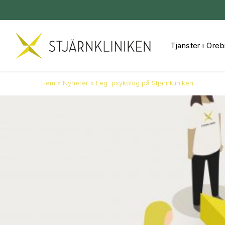
Tjänster i Öreb
Hoppa
till
innehåll
Hem
»
Nyheter
»
Leg. psykolog på Stjärnkliniken