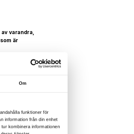
p av varandra,
 som är
a team där vi nu
geterapeuter
giska
Om
andahålla funktioner för
 leg. Psykolog
n information från din enhet
 tur kombinera informationen
ykologi,
deras tjänster.