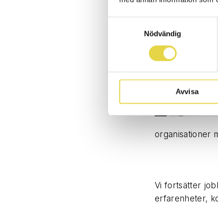
Samtyckesval
Nödvändig
Avvisa
organisationer 
Vi fortsätter jo
erfarenheter, k