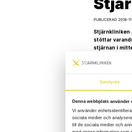
Stjä
PUBLICERAD 2018-11
Stjärnkliniken 
stöttar varand
stjärnan i mitt
Under en tid ha
har Leg. naprap
samt hälsocoach
Samtycke
behandlingar.
Denna webbplats använder 
Nytt stjärntill
Vi använder enhetsidentifierar
sociala medier och analysera 
till de sociala medier och a
med annan information som du 