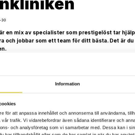
rnkliniken
-30
är en mix av specialister som prestigelöst tar hjäl
ra och jobbar som ett team för ditt bästa. Det är du
en.
r vi jobbat med att utöka våra kompetenser i vårt stark
ater, Leg. fysioterapeuter/sjukgymnaster, Cert. massa
/PT. Vi kan stolt presentera att vi nu erbjuder psykolo
Information
cookies
skott
e för att anpassa innehållet och annonserna till användarna, tillh
Vårt nya tillskott i teamet är
Betty Köhler
som är
vår trafik. Vi vidarebefordrar även sådana identifierare och anna
nnons- och analysföretag som vi samarbetar med. Dessa kan i sin
och har gedigen erfarenhet av arbetslivets ps
har tillhandahållit eller som de har samlat in när du har använt 