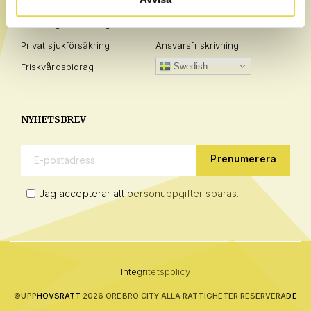
Företag
Policies
Landslag & Föreningar
Allmänna villkor
Privat sjukförsäkring
Ansvarsfriskrivning
Friskvårdsbidrag
Swedish
NYHETSBREV
E-postadress:
Jag accepterar att personuppgifter sparas.
Integritetspolicy
©
UPPHOVSRÄTT 2026 ÖREBRO CITY ALLA RÄTTIGHETER RESERVERADE