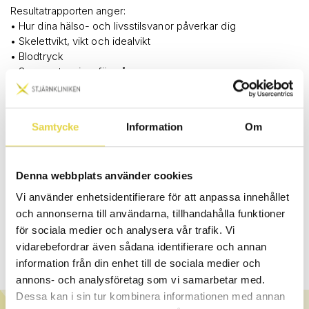
Resultatrapporten anger:
• Hur dina hälso- och livsstilsvanor påverkar dig
• Skelettvikt, vikt och idealvikt
• Blodtryck
• Syreupptagningsförmåga
• Testvärde och konditionstal utifrån submaximalt
konditionstext
Samtycke
Information
Om
Submaximalt konditionstest
Vi på Stjärnkliniken erbjuder Åstrands konditionstest på cykel
som en del av din hälsoprofil. Det innebär att du cyklar på en
Denna webbplats använder cookies
ergometercykel i cirka 6-12 minuter på en belastning som
Vi använder enhetsidentifierare för att anpassa innehållet
ger 120-150 slag per minut. Hela testet tar 45 minuter och då
och annonserna till användarna, tillhandahålla funktioner
ingår resultatgenomgång och träningsrådgivning. Testet är ett
för sociala medier och analysera vår trafik. Vi
utmärkt sätt att se utvecklingen och hitta motivationen till
vidarebefordrar även sådana identifierare och annan
fortsatt träning.
information från din enhet till de sociala medier och
annons- och analysföretag som vi samarbetar med.
Dessa kan i sin tur kombinera informationen med annan