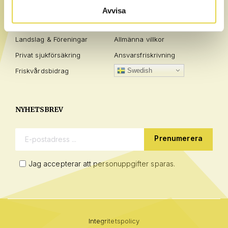
Privatperson
Frågor / Svar
Avvisa
Företag
Policies
Landslag & Föreningar
Allmänna villkor
Privat sjukförsäkring
Ansvarsfriskrivning
Friskvårdsbidrag
Swedish
NYHETSBREV
E-postadress:
Jag accepterar att personuppgifter sparas.
Integritetspolicy