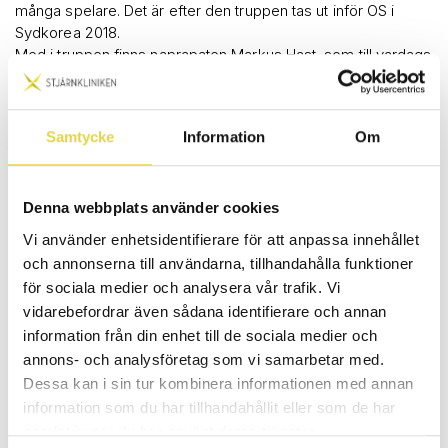
många spelare. Det är efter den truppen tas ut inför OS i
Sydkorea 2018.
Med i truppen finns naprapaten Markus Hast, som till vardags
arbetar som klinikchef på Stjärnkliniken i Norrköping.
Totalt ingår tre naprapater och tre ortopeder i Tre Kronors
medicinska team. Den här gången är det två naprapater och
Samtycke
Information
Om
en ortoped som följer med hockeylandslaget.
– Att vi är ett litet team gör oss mer samspelta. Vi har alla
kunskaper som gör att vi kompletterar varandra, säger
Markus Hast.
Denna webbplats använder cookies
Vi använder enhetsidentifierare för att anpassa innehållet
Det medicinska teamets roll är främst att arbeta
och annonserna till användarna, tillhandahålla funktioner
förebyggande både före och efter match för att optimera
för sociala medier och analysera vår trafik. Vi
spelarnas insatser.
vidarebefordrar även sådana identifierare och annan
– Men jag kommer även att stå i båset under match för att
information från din enhet till de sociala medier och
snabbt kunna göra en insats om en akut skada mot förmodan
annons- och analysföretag som vi samarbetar med.
skulle ske. Ishockey har hög skaderisk, det är en mer
Dessa kan i sin tur kombinera informationen med annan
explosiv sport med kroppskontakt och fler personer i
truppen.
information som du har tillhandahållit eller som de har
– Samtidigt är det här en miljö jag känner mig bekväm i efter
samlat in när du har använt deras tjänster.