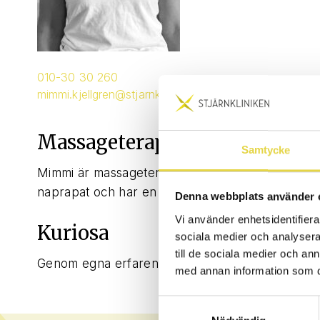
010-30 30 260
mimmi.kjellgren@stjarnkliniken.com
Massageterapeut & Lic. Person
Samtycke
Mimmi är massageterapeut och licensierad personl
naprapat och har en bakgrund inom cheerleadin
Denna webbplats använder 
Vi använder enhetsidentifierar
Kuriosa
sociala medier och analysera 
till de sociala medier och a
Genom egna erfarenheter av skador väcktes henn
med annan information som du 
Samtyckesval