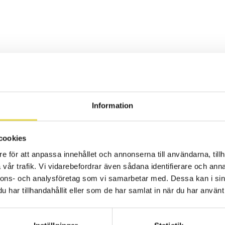
lig tränare
Information
ig tränare sedan 2021 med ett stort intresse för rörel
g och gymnastik, både som aktiv och coach.
cookies
e för att anpassa innehållet och annonserna till användarna, tillh
vår trafik. Vi vidarebefordrar även sådana identifierare och anna
nnons- och analysföretag som vi samarbetar med. Dessa kan i sin
es driv att hjälpa andra till en starkare kropp och m
har tillhandahållit eller som de har samlat in när du har använt 