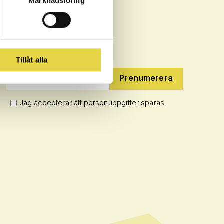
Marknadsföring
NYHETSBREV
Tillåt alla
E-postadress:
Jag accepterar att personuppgifter sparas.