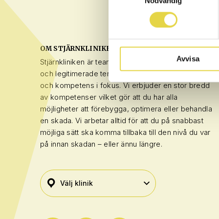
Nödvändig
OM STJÄRNKLINIKEN
Avvisa
Stjärnkliniken är teamet bestående av certifierade
och legitimerade terapeuter med kvalitet, trygghet
och kompetens i fokus. Vi erbjuder en stor bredd
av kompetenser vilket gör att du har alla
möjligheter att förebygga, optimera eller behandla
en skada. Vi arbetar alltid för att du på snabbast
möjliga sätt ska komma tillbaka till den nivå du var
på innan skadan – eller ännu längre.