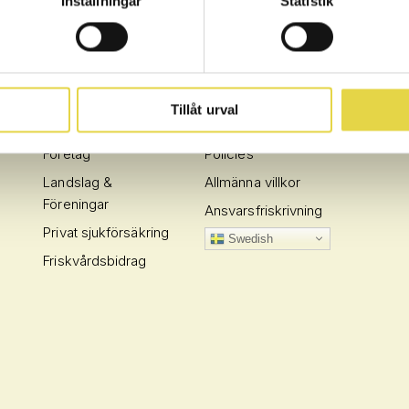
Inställningar
Statistik
AFFÄRSOMRÅDEN
INFO
Tillåt urval
Privatperson
Frågor / Svar
Företag
Policies
Landslag &
Allmänna villkor
Föreningar
Ansvarsfriskrivning
Privat sjukförsäkring
Swedish
Friskvårdsbidrag