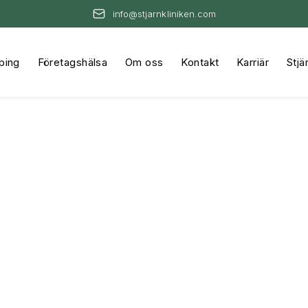
info@stjarnkliniken.com
ping
Företagshälsa
Om oss
Kontakt
Karriär
Stjä