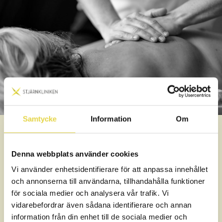
Samtycke
Information
Om
Denna webbplats använder cookies
Vad visar forskningen?
Vi använder enhetsidentifierare för att anpassa innehållet
och annonserna till användarna, tillhandahålla funktioner
Frozen shoulder, eller adhesiv kapsulit, beror på att
för sociala medier och analysera vår trafik. Vi
ledkapseln runt axelleden blir stel och inflammerad.
vidarebefordrar även sådana identifierare och annan
Det leder till kraftig smärta och begränsad rörlighet
information från din enhet till de sociala medier och
som ofta utvecklas gradvis.