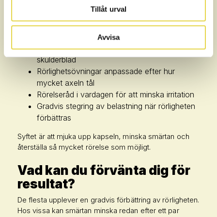
lägger vi upp en behandling som stegvis återställer
Tillåt urval
funktionen i axeln. Behandlingen kan innehålla:
Manuell mobilisering av axelleden
Avvisa
Mjukdelsbehandling av muskler kring axel och
skulderblad
Rörlighetsövningar anpassade efter hur
mycket axeln tål
Rörelseråd i vardagen för att minska irritation
Gradvis stegring av belastning när rörligheten
förbättras
Syftet är att mjuka upp kapseln, minska smärtan och
återställa så mycket rörelse som möjligt.
Vad kan du förvänta dig för
resultat?
De flesta upplever en gradvis förbättring av rörligheten.
Hos vissa kan smärtan minska redan efter ett par