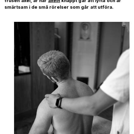
frusen axel, är när
axeln
knappt går att lyfta och är
smärtsam i de små rörelser som går att utföra.