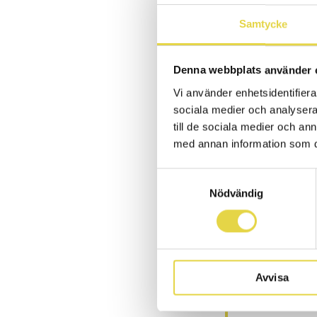
nivå
Samtycke
PUBLICERAD 2019-0
Denna webbplats använder 
16 åriga Emil 
Vi använder enhetsidentifierar
utöver det ha
sociala medier och analysera 
sjunde bästa t
till de sociala medier och a
SM där han slu
med annan information som du 
meriter!
Samtyckesval
Vår idrottsfysio
Nödvändig
nervositet i pre
han kan tänka, 
kan påverkas i 
och vad som sku
Avvisa
Emil är en 