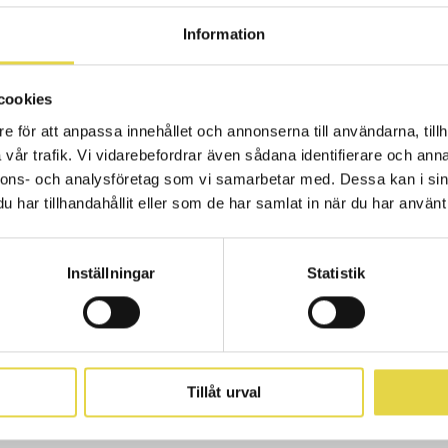
Information
6-03
cookies
Kernen är bäst i Sverige i sin åldersklass på 100 m 
e för att anpassa innehållet och annonserna till användarna, tillh
r han även kommit tvåa i 200 m ryggsim på ungdom
vår trafik. Vi vidarebefordrar även sådana identifierare och anna
iden på 100 m under junior-SM och simmade A-fina
nnons- och analysföretag som vi samarbetar med. Dessa kan i sin
tade åtta med personligt rekord på 56:05. Vilken p
har tillhandahållit eller som de har samlat in när du har använt 
log Frida Bylinder har under cirka 7 månader hjälpt Emil
Inställningar
Statistik
ssade situationer, som på stora tävlingar. Frida har vägl
att acceptera sin omgivning, vilka färdigheter som finn
tävlingen. Mycket reflektion och tankar kring vad som 
lle fungera bättre.
Tillåt urval
målmedveten och driven idrottare som alltid har ett stort l