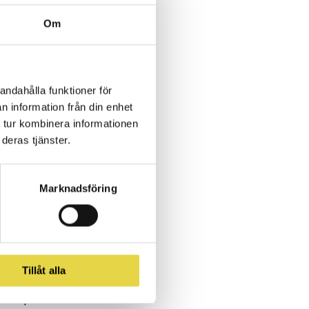
Om
ryggsim och
andahålla funktioner för
s-SM, han fick
n information från din enhet
l på senior-
 tur kombinera informationen
restation och
deras tjänster.
 hantera sin
Marknadsföring
ett honom i hur
s och vad som
fungerade bra
Tillåt alla
eende på