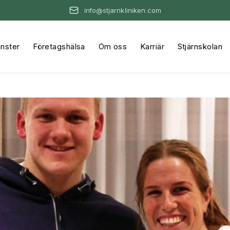
info@stjarnkliniken.com
änster
Företagshälsa
Om oss
Karriär
Stjärnskolan