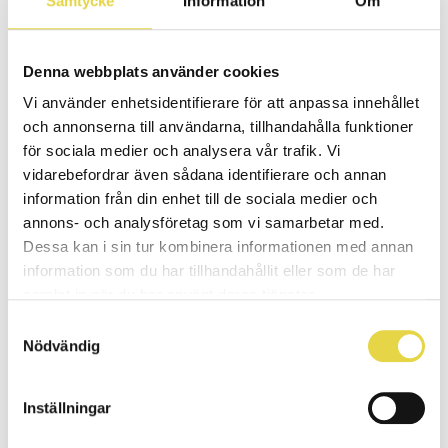
Samtycke
Information
Om
Närmaste hållplats med tunnelbana eller buss
Solna Centrum
Denna webbplats använder cookies
Parkering
Vi använder enhetsidentifierare för att anpassa innehållet
Parkering längst med vägen utanför kliniken (olika taxa
och annonserna till användarna, tillhandahålla funktioner
beroende på vart).
Parkering finns i Solna centrums P-hus. Gratis 2 timmar på
för sociala medier och analysera vår trafik. Vi
vardagar. Eller ute vid Bibliotekstorget Östra som ligger
vidarebefordrar även sådana identifierare och annan
precis utanför ingången (ej gratis).
information från din enhet till de sociala medier och
annons- och analysföretag som vi samarbetar med.
Allmän info
Dessa kan i sin tur kombinera informationen med annan
information som du har tillhandahållit eller som de har
Vid frågor om bokning, behandling eller allmänna funderingar
samlat in när du har använt deras tjänster.
når du oss på
info@stjarnkliniken.com
eller telefon,
010-30
30 260
, på följande tider:
Samtyckesval
Måndagar:
07:20 – 16:20
Nödvändig
Tisdagar – torsdagar:
07:20 – 10:00 och 14.20 – 16.20
Fredagar:
07:20 – 12:20
Inställningar
Vid organisatoriska frågor kontakta VD Gustav Ingestad på