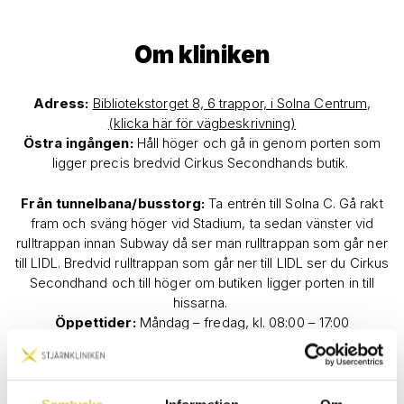
Om kliniken
Adress:
Bibliotekstorget 8, 6 trappor, i Solna Centrum,
(klicka här för vägbeskrivning)
Östra ingången:
Håll höger och gå in genom porten som
ligger precis bredvid Cirkus Secondhands butik.
Från tunnelbana/busstorg:
Ta entrén till Solna C. Gå rakt
fram och sväng höger vid Stadium, ta sedan vänster vid
rulltrappan innan Subway då ser man rulltrappan som går ner
till LIDL. Bredvid rulltrappan som går ner till LIDL ser du Cirkus
Secondhand och till höger om butiken ligger porten in till
hissarna.
Öppettider:
Måndag – fredag, kl. 08:00 – 17:00
Reception:
Obemannad.
Vi tar inte emot patienter via vårdavtal i Solna.