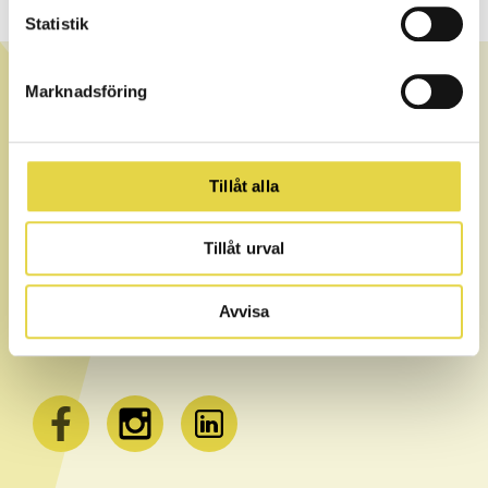
gustav@stjarnkliniken.com
Statistik
OM STJÄRNKLINIKEN
Marknadsföring
Stjärnkliniken är teamet bestående av certifierade och
legitimerade terapeuter med kvalitet, trygghet och
kompetens i fokus. Vi erbjuder en stor bredd av
kompetenser vilket gör att du har alla möjligheter att
Tillåt alla
förebygga, optimera eller behandla en skada. Vi arbetar
alltid för att du på snabbast möjliga sätt ska komma tillbaka
till den nivå du var på innan skadan – eller ännu längre.
Tillåt urval
Avvisa