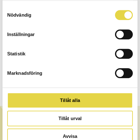
Samtyckesval
Nödvändig
Inställningar
Statistik
Marknadsföring
Tillåt alla
OM STJÄRNKLINIKEN
Tillåt urval
Stjärnkliniken är teamet bestående av certifierade och
legitimerade terapeuter med kvalitet, trygghet och
Avvisa
kompetens i fokus. Vi erbjuder en stor bredd av