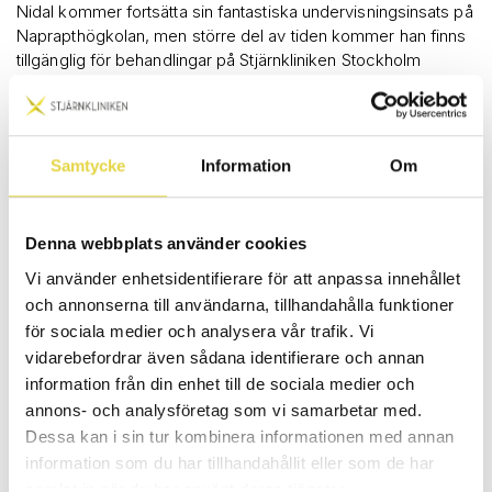
Nidal kommer fortsätta sin fantastiska undervisningsinsats på
Naprapthögkolan, men större del av tiden kommer han finns
tillgänglig för behandlingar på Stjärnkliniken Stockholm
(WTC) i sin expertis som naprapat. Men det stannar inte där.
Utöver att Nidal kommer utföra behandlingar så kommer han
också att sätta sig in i Stjärnklinikens rekryteringsprocess för
att stärka vårt team ytterligare och han kommer att vara med
Samtycke
Information
Om
och höja den interna kunskapsnivån på Stjärnkliniken med
interna utbildningar. Tillsammans med andra medarbetare
kommer Nidal även skapa spännande kurser för externa
Denna webbplats använder cookies
intressenter, vilket innebär att fler kommer få ta del av hans
kunskap och expertis!
Vi använder enhetsidentifierare för att anpassa innehållet
och annonserna till användarna, tillhandahålla funktioner
Gör er redo för fortsättningen på vår resa mot ett friskare
för sociala medier och analysera vår trafik. Vi
Sverige! Vi ser fram emot att välkomna Nidal och tillsammans
vidarebefordrar även sådana identifierare och annan
med honom skapa en inspirerande framtid för alla i vårt team
information från din enhet till de sociala medier och
på Stjärnkliniken men även våra patienter.
annons- och analysföretag som vi samarbetar med.
Dessa kan i sin tur kombinera informationen med annan
information som du har tillhandahållit eller som de har
samlat in när du har använt deras tjänster.