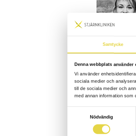
Samtycke
Denna webbplats använder 
Vi använder enhetsidentifierar
sociala medier och analysera 
till de sociala medier och a
Anmälan till mob
med annan information som du 
Samtyckesval
Nödvändig
Pilates med
Li