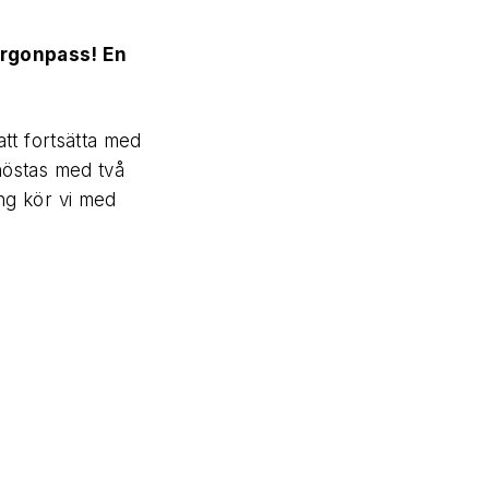
orgonpass! En
tt fortsätta med
höstas med två
ng kör vi med