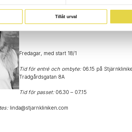
Tillåt urval
Fredagar, med start 18/1
Tid för entré och ombyte:
06.15 på Stjärnklinik
Trädgårdsgatan 8A
Tid för passet:
06.30 – 07.15
tes:
linda@stjarnkliniken.com