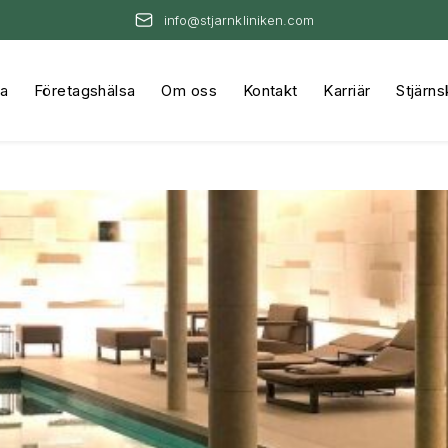
info@stjarnkliniken.com
na
Företagshälsa
Om oss
Kontakt
Karriär
Stjärns