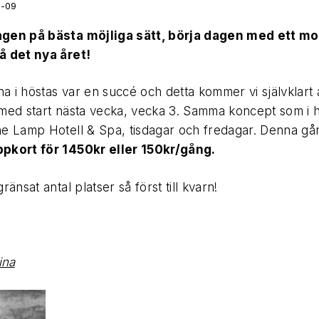
1-09
gen på bästa möjliga sätt, börja dagen med ett m
å det nya året!
a i höstas var en succé och detta kommer vi självklart a
 med start nästa vecka, vecka 3. Samma koncept som i 
he Lamp Hotell & Spa, tisdagar och fredagar. Denna gå
ppkort för 1450kr eller 150kr/gång.
ränsat antal platser så först till kvarn!
ina