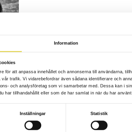
Tisdagar, med start 15/1
Information
Tid för entré och ombyte:
06.15 på Stjärnklinik
Trädgårdsgatan 8A
cookies
e för att anpassa innehållet och annonserna till användarna, tillh
Tid för passet:
06.30 – 07.15
vår trafik. Vi vidarebefordrar även sådana identifierare och anna
nnons- och analysföretag som vi samarbetar med. Dessa kan i sin
ility:
lina.em@stjarnkliniken.com
har tillhandahållit eller som de har samlat in när du har använt 
Inställningar
Statistik
nda