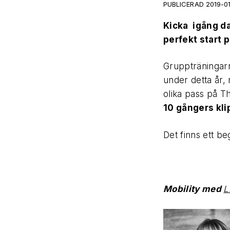
PUBLICERAD 2019-0
Kicka igång da
perfekt start p
Gruppträningarn
under detta år,
olika pass på T
10 gångers kli
Det finns ett beg
Mobility med
L