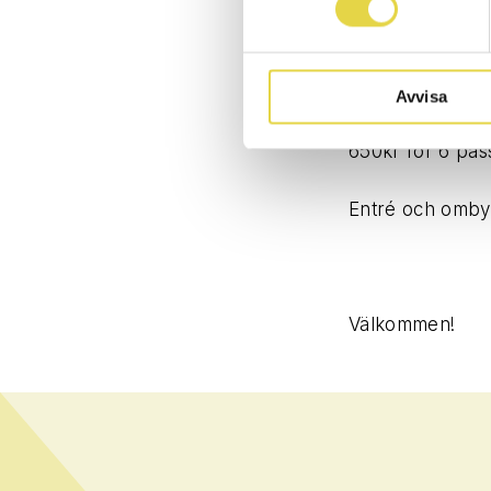
Fredagar:
Pilates med Lin
Anmälan görs vi
Start 9/11
Avvisa
650kr för 6 pass,
Entré och ombyt
Välkommen!