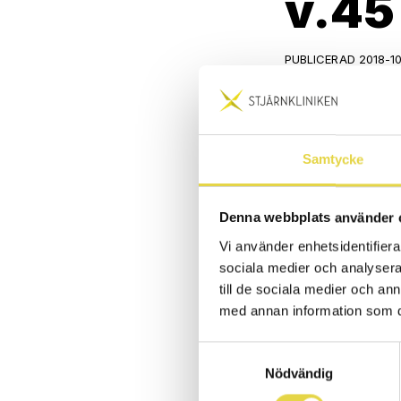
v.45
PUBLICERAD 2018-1
Kicka igång da
Tillsammans med
Samtycke
olika morgonpass
fredagar. Det är
Denna webbplats använder 
Vi använder enhetsidentifierar
sociala medier och analysera 
Tisdagar:
till de sociala medier och a
Mobility med Li
med annan information som du 
Anmälan görs vi
Samtyckesval
Start 6/11
Nödvändig