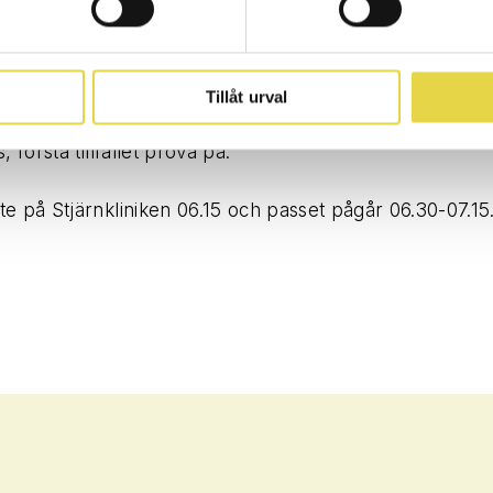
da
a mail:
linda@stjarnkliniken.com
Tillåt urval
 första tillfället prova på.
e på Stjärnkliniken 06.15 och passet pågår 06.30-07.15