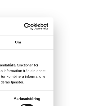
orgonpass!
att erbjuda två
Om
och pilates på
tive ansvarig.
andahålla funktioner för
n information från din enhet
 tur kombinera informationen
deras tjänster.
Marknadsföring