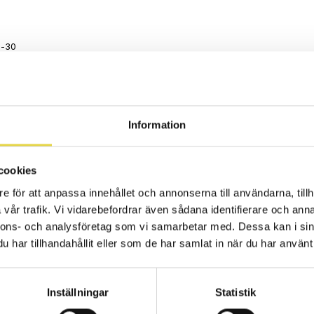
0-30
gen på bästa möjliga sätt, börja dagen med ett m
 The Lamp Hotell and Spa kommer vi på Stjärnkliniken 
Information
 under 6 tillfällen med start v.45. Mobility på tisdagar 
 ett begränsat antal platser och anmälan sker till respek
cookies
e för att anpassa innehållet och annonserna till användarna, tillh
vår trafik. Vi vidarebefordrar även sådana identifierare och anna
nnons- och analysföretag som vi samarbetar med. Dessa kan i sin
na
har tillhandahållit eller som de har samlat in när du har använt 
a mail:
lina.em@stjarnkliniken.com
Inställningar
Statistik