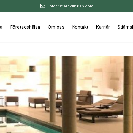
info@stjarnkliniken.com
na
Företagshälsa
Om oss
Kontakt
Karriär
Stjärns