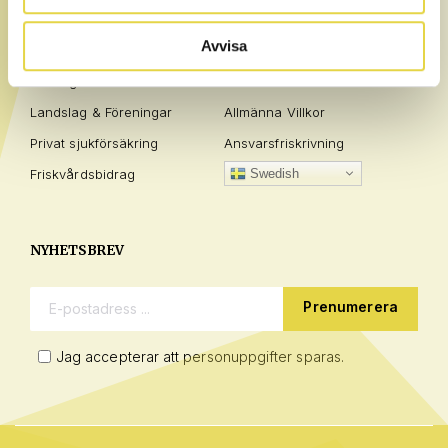
AFFÄRSOMRÅDEN
INFO
Avvisa
Privatperson
Frågor / Svar
Företag
Policies
Landslag & Föreningar
Allmänna Villkor
Privat sjukförsäkring
Ansvarsfriskrivning
Friskvårdsbidrag
Swedish
NYHETSBREV
E-postadress:
Jag accepterar att personuppgifter sparas.