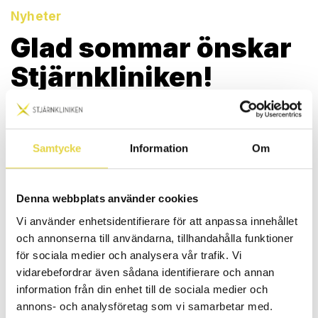
Nyheter
Glad sommar önskar
Stjärnkliniken!
PUBLICERAD 2025-06-25
Vi på Stjärnkliniken Stockholm vill önska alla våra patienter
och kunder en riktigt härlig sommar!
Samtycke
Information
Om
Du har väl inte missat att vi har öppet hela sommaren? Vi
hjälper dig gärna hjälper med behandling av specifika besvär
Denna webbplats använder cookies
men också i förebyggande syfte. Kanske är det dags att
Vi använder enhetsidentifierare för att anpassa innehållet
unna sig en behandling för att ge kroppen bästa möjliga
förutsättningar att kunna njuta av sommaren till max?
och annonserna till användarna, tillhandahålla funktioner
för sociala medier och analysera vår trafik. Vi
vidarebefordrar även sådana identifierare och annan
Boka din tid här
information från din enhet till de sociala medier och
annons- och analysföretag som vi samarbetar med.