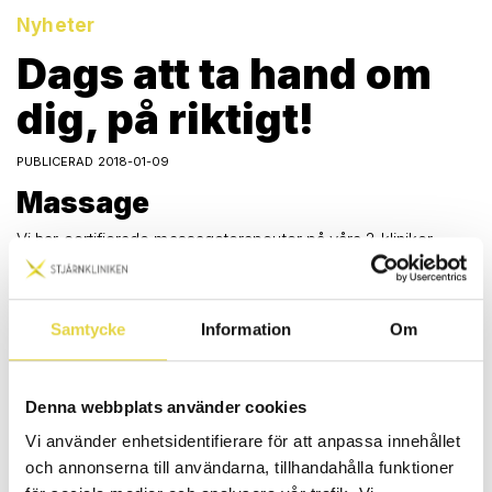
Nyheter
Dags att ta hand om
dig, på riktigt!
PUBLICERAD 2018-01-09
Massage
Vi har certifierade massageterapeuter på våra 3 kliniker.
(Norrköping, Linköping och Mjölby)
Stjärnkliniken besöker även arbetsplatser för att ge
företagsmassage.
Samtycke
Information
Om
Naprapati
Vi har legitimerade naprapater på våra 3 kliniker. (Norrköping,
Denna webbplats använder cookies
Linköping och Mjölby)
Vi använder enhetsidentifierare för att anpassa innehållet
Stjärnkliniken besöker även arbetsplatser för behandling,
och annonserna till användarna, tillhandahålla funktioner
föreläsning och arbetsplatsbedömning/ergonomi.