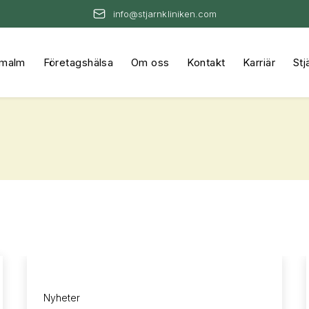
info@stjarnkliniken.com
rmalm
Företagshälsa
Om oss
Kontakt
Karriär
Stj
Nyheter