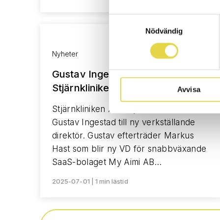
Samtyckesval
Nödvändig
Nyheter
Gustav Ingestad ny VD på
Stjärnkliniken AB
Avvisa
Stjärnkliniken ABs styrelse har utsett
Gustav Ingestad till ny verkställande
direktör. Gustav efterträder Markus
Hast som blir ny VD för snabbväxande
SaaS-bolaget My Aimi AB…
2025-07-01 | 1 min lästid