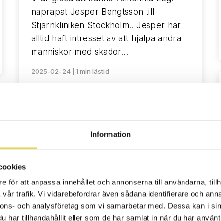
naprapat Jesper Bengtsson till
Stjärnkliniken Stockholm!. Jesper har
alltid haft intresset av att hjälpa andra
människor med skador…
2025-02-24 | 1 min lästid
Nyheter
Information
Ny fysioterapeut i Stockholm
cookies
Vi är glada att kunna välkomna Leg.
e för att anpassa innehållet och annonserna till användarna, tillh
fysioterapeut Adam Lindgren till
vår trafik. Vi vidarebefordrar även sådana identifierare och anna
Stjärnkliniken Stockholm!. Adam har en
nnons- och analysföretag som vi samarbetar med. Dessa kan i sin
fysioterapeutexamen från Karolinska
har tillhandahållit eller som de har samlat in när du har använt 