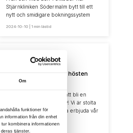
Stjärnkliniken Södermalm bytt till ett
nytt och smidigare bokningssystem
2024-10-10 | 1 min lästid
Nyheter
Kurs: Medicinsk Yoga hösten
Om
2024
Ta det första steget mot att bli en
bättre version av dig själv! Vi är stolta
andahålla funktioner för
över att även i höst kunna erbjuda vår
n information från din enhet
kurs…
 tur kombinera informationen
2024-08-23 | 1 min lästid
deras tjänster.