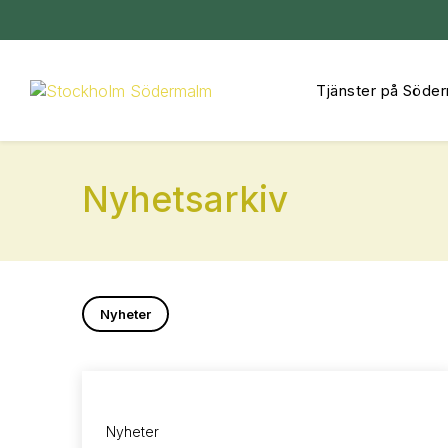
Tjänster på Söde
Hoppa
till
innehåll
Nyhetsarkiv
Nyheter
Nyheter