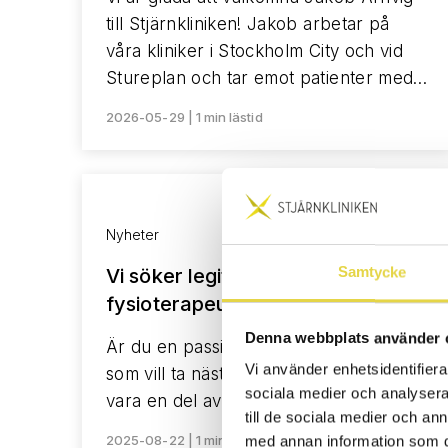
till Stjärnkliniken! Jakob arbetar på
våra kliniker i Stockholm City och vid
Stureplan och tar emot patienter med…
2026-05-29 | 1 min lästid
Nyheter
Samtycke
Vi söker legitimerad
fysioterapeut till Stockholm
Denna webbplats använder 
Är du en passionerad fysioterapeut
Vi använder enhetsidentifierar
som vill ta nästa steg i din karriär och
sociala medier och analysera 
vara en del av ett växande team
till de sociala medier och a
2025-08-22 | 1 min lästid
med annan information som du 