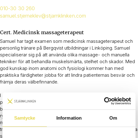
010-30 30 260
samuel.stjerneklev@stjarnkliniken.com
Cert. Medicinsk massageterapeut
Samuel har tagit examen som medicinsk massageterapeut och
personlig tränare på Bergqvist utbildningar i Linköping. Samuel
specialiserar sig på att använda olika massage- och manuella
tekniker för att behandla muskelsmärta, stelhet och skador. Med
god kunskap inom anatomi och fysiologi kommer han med
praktiska färdigheter jobba för att lindra patienternas besvär och
främja deras välbefinnande.
I sitt arbete genomför Samuel noggranna bedömningar av
patienternas tillstånd för att skapa skräddarsydda
behandlingsplaner. De kan handla om olika hälsoproblem som
ryggont, nackspänningar, idrottsskador. Genom att använda olika
Samtycke
Information
Om
massagetekniker, som djupvävnadsmassage,
triggerpunktsmassage och stretching, fokuserar de på att minska
smärta, öka rörlighet och främja snabbare läkning.