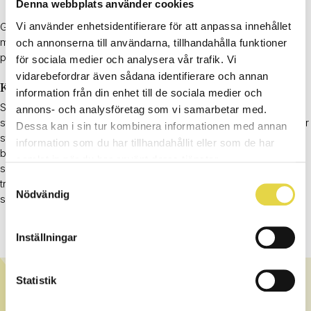
Denna webbplats använder cookies
Genom att kombinera sin medicinska kunskap med skicklighet i
Vi använder enhetsidentifierare för att anpassa innehållet
massageterapi spelar de en viktig roll för Samuel att främja
och annonserna till användarna, tillhandahålla funktioner
patienternas välbefinnande och friskhet.
för sociala medier och analysera vår trafik. Vi
vidarebefordrar även sådana identifierare och annan
Kuriosa
information från din enhet till de sociala medier och
Samuel kommer ursprungligen ifrån Jönköping där han även tog
annons- och analysföretag som vi samarbetar med.
studenten som nybliven målare. Han har ett eget stort intresse för
Dessa kan i sin tur kombinera informationen med annan
styrketräning och har under sin ungdom spelat mycket
information som du har tillhandahållit eller som de har
bollsporter. Framförallt Innebandy. På fritiden gillar Samuel
samlat in när du har använt deras tjänster.
spendera tid med sina nära och kära, Styrketräna, testa nya
Samtyckesval
träningsformer. På helgerna är det mycket möjligt att Samuel
Nödvändig
slänger sig i soffan för att följa sitt älskade Formel 1.
Inställningar
Statistik
OM STJÄRNKLINIKEN
Stjärnkliniken är teamet bestående av certifierade och