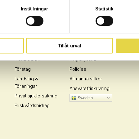
Inställningar
Statistik
Tillåt urval
AFFÄRSOMRÅDEN
INFO
Privatperson
Frågor / Svar
Företag
Policies
Landslag &
Allmänna villkor
Föreningar
Ansvarsfriskrivning
Privat sjukförsäkring
Swedish
Friskvårdsbidrag