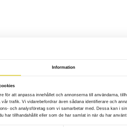
nare
Information
ildning i Dry Needling, stötvågsbehandling samt tillver
Jag är dessutom certifierat massageterapeut. Min passi
mans med dig som patient skapa en väg mot en vardag me
cookies
lby.
e för att anpassa innehållet och annonserna till användarna, tillh
vår trafik. Vi vidarebefordrar även sådana identifierare och anna
nnons- och analysföretag som vi samarbetar med. Dessa kan i sin
har tillhandahållit eller som de har samlat in när du har använt 
tt stärkt intresse för sport som fotboll, cykel, triathlo