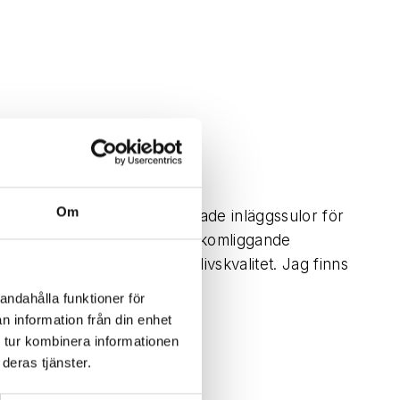
Om
kning av individuellt anpassade inläggssulor för
on är att identifiera den bakomliggande
d mindre besvär och ökad livskvalitet. Jag finns
andahålla funktioner för
n information från din enhet
 tur kombinera informationen
deras tjänster.
n samt att träna på gymmet.