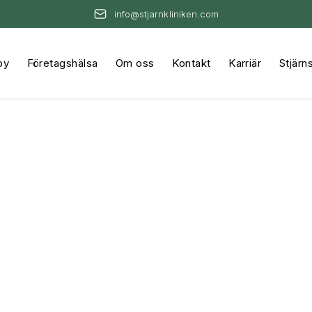
info@stjarnkliniken.com
by
Företagshälsa
Om oss
Kontakt
Karriär
Stjärn