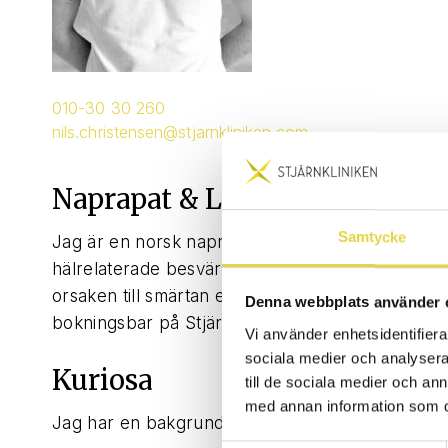
010-30 30 260
nils.christensen@stjarnkliniken.com
Naprapat & Lic. Personlig Trä
Samtycke
Jag är en norsk naprapat som också har vidareutb
hälrelaterade besvär hos barn, men även vuxna. 
orsaken till smärtan eller besväret, och tillsam
Denna webbplats använder 
bokningsbar på Stjärnkliniken Linköping och Mjö
Vi använder enhetsidentifierar
sociala medier och analysera 
Kuriosa
till de sociala medier och a
med annan information som du 
Jag har en bakgrund som friidrottare, samt äger e