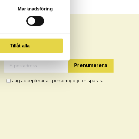
Marknadsföring
Tillåt alla
NYHETSBREV
E-postadress:
Jag accepterar att personuppgifter sparas.