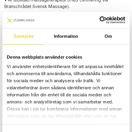
Branschrådet Svensk Massage).
• Har ett genuint intresse för människors hälsa och
välmående.
Samtycke
Information
Om
• Är serviceinriktad, flexibel och gillar att arbeta både
självständigt och i team.
Denna webbplats använder cookies
• Vill utvecklas tillsammans med oss i vårt positiva och
kompetenta team
Vi använder enhetsidentifierare för att anpassa innehållet
och annonserna till användarna, tillhandahålla funktioner
Vi erbjuder:
för sociala medier och analysera vår trafik. Vi
vidarebefordrar även sådana identifierare och annan
• En tillsvidareanställning i inspirerande arbetsmiljö på våra
information från din enhet till de sociala medier och
fina kliniker i Linköping och Mjölby.
annons- och analysföretag som vi samarbetar med.
Dessa kan i sin tur kombinera informationen med annan
• Arbete på en väl etablerad klinik
information som du har tillhandahållit eller som de har
samlat in när du har använt deras tjänster.
• Möjlighet till både hel- eller deltid.
Samtyckesval