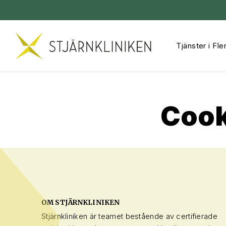
Tjänster i Fle
Hoppa
till
innehåll
Cook
OM STJÄRNKLINIKEN
Stjärnkliniken är teamet bestående av certifierade