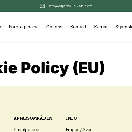
info@stjarnkliniken.com
n
Företagshälsa
Om oss
Kontakt
Karriär
Stjärns
ie Policy (EU)
AFFÄRSOMRÅDEN
INFO
Privatperson
Frågor / Svar