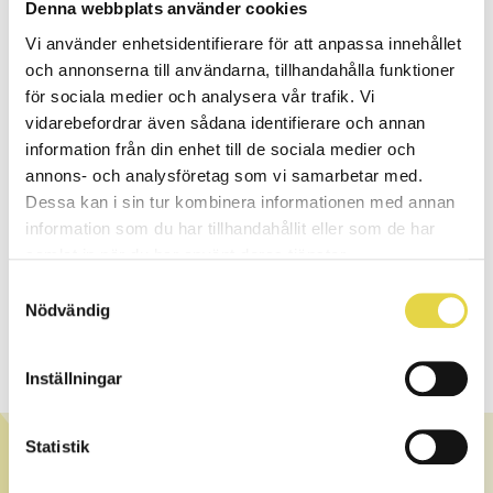
Denna webbplats använder cookies
Anmälningsavgiften är 200 kr för vuxna och 50 kr för barn
Vi använder enhetsidentifierare för att anpassa innehållet
t.o.m. 15 år, eller valfritt belopp därutöver. Loppet arrangeras
och annonserna till användarna, tillhandahålla funktioner
enbart med hjälp av ideella krafter, sponsorer och
för sociala medier och analysera vår trafik. Vi
samarbetspartners så hela beloppet går direkt till
vidarebefordrar även sådana identifierare och annan
Cancerfonden eller Barncancerfonden, du väljer själv. Läs
information från din enhet till de sociala medier och
mer om
Sofialoppet
annons- och analysföretag som vi samarbetar med.
Massage efter loppet
Dessa kan i sin tur kombinera informationen med annan
Stjärnkliniken kommer att finnas på plats som vanligt och
information som du har tillhandahållit eller som de har
massera alla deltagare som vill efter loppet. Vi kommer ej ta
samlat in när du har använt deras tjänster.
betalt för massagen men uppmuntrar alla som får massage
Samtyckesval
att Swisha valfritt belopp direkt till Sofialoppets nummer 0704
Nödvändig
184438 som oavkortat går till cancerfonden. Märk gärna din
betalning med Stjärnkliniken.
Inställningar
Statistik
OM STJÄRNKLINIKEN
Stjärnkliniken är teamet bestående av certifierade och