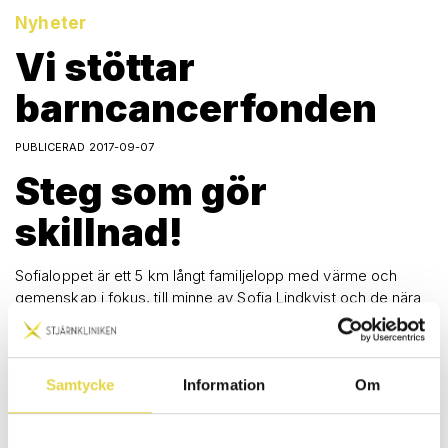
Nyheter
Vi stöttar
barncancerfonden
PUBLICERAD 2017-09-07
Steg som gör
skillnad!
Sofialoppet är ett 5 km långt familjelopp med värme och
gemenskap i fokus, till minne av Sofia Lindkvist och de nära
och kära vi förlorat och som kämpar mot cancer.
2017 är fjärde året loppet går av stapeln i Folkparken i
Samtycke
Information
Om
Norrköping, och startskottet går den 7 september kl 18:00.
Självklart kan alla vara med, oavsett om du springer snabbt,
joggar, lunkar eller går.