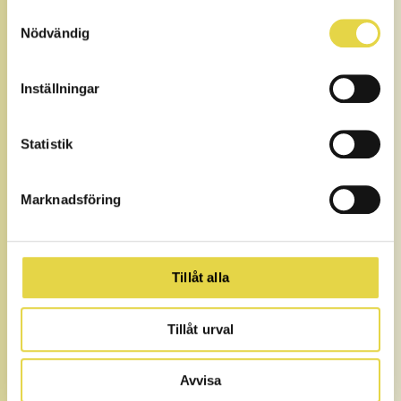
kompetenser vilket gör att du har alla möjligheter att
Samtyckesval
förebygga, optimera eller behandla en skada. Vi arbetar
Nödvändig
alltid för att du på snabbast möjliga sätt ska komma tillbaka
till den nivå du var på innan skadan – eller ännu längre.
Inställningar
Statistik
Marknadsföring
Tillåt alla
AFFÄRSOMRÅDEN
INFO
Tillåt urval
Privatperson
Frågor / Svar
Företag
Policies
Avvisa
Landslag & Föreningar
Allmänna villkor