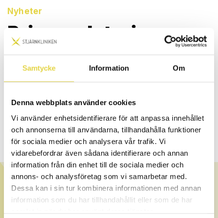
Nyheter
Prisuppdatering
PUBLICERAD 2023-01-09
Samtycke
Information
Om
Bäste kund, även vi på Stjärnkliniken behöver följa
marknadsutvecklingen baserat på hyror, el och varor och
därför har vi nu gjort en prisjustering fr.o.m den 9/1-2023.
Genomförda bokningar innan detta datum betalas självklart
Denna webbplats använder cookies
enligt vår tidigare prislista.
Vi använder enhetsidentifierare för att anpassa innehållet
och annonserna till användarna, tillhandahålla funktioner
Mvh Stjärnkliniken
för sociala medier och analysera vår trafik. Vi
vidarebefordrar även sådana identifierare och annan
information från din enhet till de sociala medier och
annons- och analysföretag som vi samarbetar med.
OM STJÄRNKLINIKEN
Dessa kan i sin tur kombinera informationen med annan
Stjärnkliniken är teamet bestående av certifierade och
legitimerade terapeuter med kvalitet, trygghet och
information som du har tillhandahållit eller som de har
kompetens i fokus. Vi erbjuder en stor bredd av
samlat in när du har använt deras tjänster.