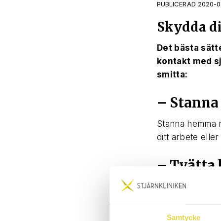
PUBLICERAD 2020-0
Skydda di
Det bästa sätte
kontakt med sj
smitta:
– Stanna
Stanna hemma nä
ditt arbete elle
– Tvätta
Smittämnen fastn
därför händerna 
händerna när du 
Samtycke