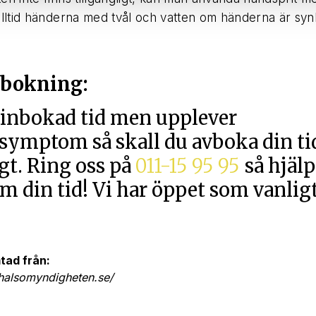
alltid händerna med tvål och vatten om händerna är synl
 bokning:
 inbokad tid men upplever
ymptom så skall du avboka din tid
gt. Ring oss på
011-15 95 95
så hjälp
m din tid! Vi har öppet som vanligt
tad från:
halsomyndigheten.se/