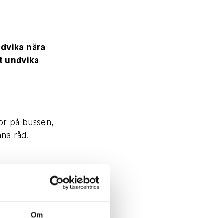
ndvika nära
t undvika
kor på bussen,
nna råd.
hand. Tvätta
ta alltid
tt ha varit ute,
Om