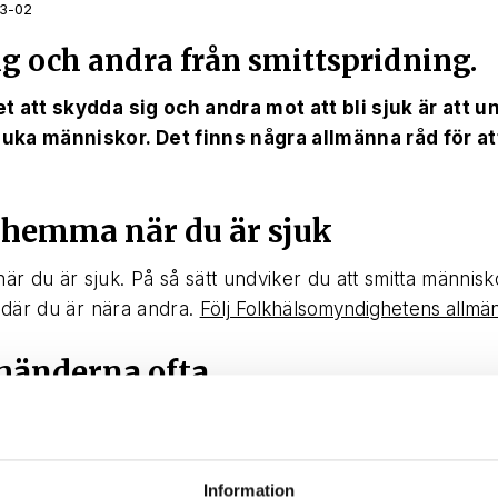
3-02
g och andra från smittspridning.
t att skydda sig och andra mot att bli sjuk är att u
uka människor. Det finns några allmänna råd för at
 hemma när du är sjuk
r du är sjuk. På så sätt undviker du att smitta männis
r där du är nära andra.
Följ Folkhälsomyndighetens allmä
 händerna ofta
ar lätt på händer. De sprids vidare när du tar någon i 
ofta med tvål och varmt vatten, minst 20 sekunder. Tvät
kommer hem eller när du kommer till ditt arbete efter a
Information