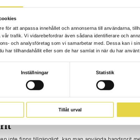
 mathantering och efter ett toalettbesök. Handsprit kan 
 inte har möjlighet till handtvätt.
cookies
ch nys i armvecket
e för att anpassa innehållet och annonserna till användarna, tillh
vår trafik. Vi vidarebefordrar även sådana identifierare och anna
och nyser sprids små, små droppar som innehåller smi
nnons- och analysföretag som vi samarbetar med. Dessa kan i sin
har tillhandahållit eller som de har samlat in när du har använt 
sa i armvecket eller i en pappersnäsduk hindrar du smit
givning eller från att förorena dina händer. Släng alltid
n i en papperskorg och tvätta händerna.
Inställningar
Statistik
att röra ögon, näsa och mun
enom slemhinnor i ögon, näsa och mun. En allmänt för
ägsinfektioner är att undvika att röra vid ögon, näsa o
Tillåt urval
rit
ten inte finns tillgängligt, kan man använda handsprit 