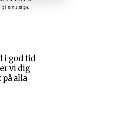
igt smutsiga.
 i god tid
er vi dig
 på alla