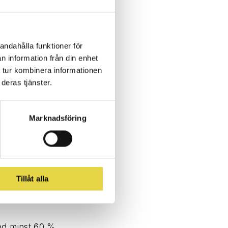
vara ett
andahålla funktioner för
n information från din enhet
ttämnen. Genom
 tur kombinera informationen
deras tjänster.
ta från att
Marknadsföring
ebyggande
ch mun.
Tillåt alla
med minst 60 %