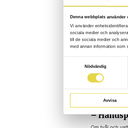
före måltid, vid
alternativ när du
Denna webbplats använder 
– Hosta o
Vi använder enhetsidentifierar
sociala medier och analysera 
När du hostar 
till de sociala medier och a
med annan information som du 
att hosta och ny
spridas i din om
Samtyckesval
pappersnäsduke
Nödvändig
– Undvik 
Smitta sprids g
åtgärd mot luftv
Avvisa
– Handsp
Om tvål och vat