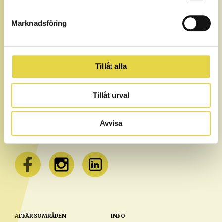
OM STJÄRNKLINIKEN
Stjärnkliniken är teamet bestående av certifierade och
Marknadsföring
legitimerade terapeuter med kvalitet, trygghet och
kompetens i fokus. Vi erbjuder en stor bredd av
kompetenser vilket gör att du har alla möjligheter att
förebygga, optimera eller behandla en skada. Vi arbetar
Tillåt alla
alltid för att du på snabbast möjliga sätt ska komma tillbaka
till den nivå du var på innan skadan – eller ännu längre.
Tillåt urval
Avvisa
AFFÄRSOMRÅDEN
INFO