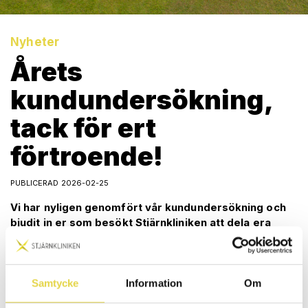
Nyheter
Årets
kundundersökning,
tack för ert
förtroende!
PUBLICERAD 2026-02-25
Vi har nyligen genomfört vår kundundersökning och
bjudit in er som besökt Stjärnkliniken att dela era
upplevelser och synpunkter. För oss är det ett viktigt
sätt att lyssna, lära och fortsätta utvecklas! Alltid
med kvalitet, trygghet och omtanke i fokus.
Samtycke
Information
Om
Årets kundundersökning visar en hög upplevd trygghet och