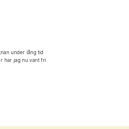
än under lång tid
Superfin klinik där perso
 har jag nu varit fri
hjälpa människor må bättre.
efter ens egna behov. Mkt