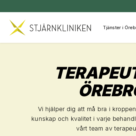
Tjänster i Öreb
Hoppa
till
innehåll
TERAPEUT
ÖREBR
Vi hjälper dig att må bra i kropp
kunskap och kvalitet i varje behandl
vårt team av terapeu