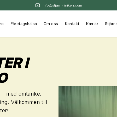
info@stjarnkliniken.com
ro
Företagshälsa
Om oss
Kontakt
Karriär
Stjärn
ER I
O
en – med omtanke,
ing. Välkommen till
ter!