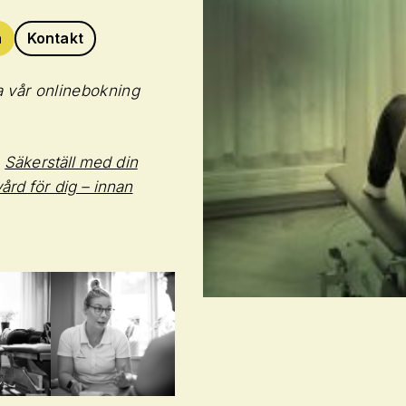
n
Kontakt
 vår onlinebokning
!
Säkerställ med din
ård för dig – innan