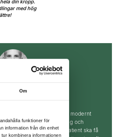
 hela din kropp.
dlingar med hög
ättre!
Johnny Sellvén
Om
eg. Naprapat
”Min målsättning är att ha ett modernt
andahålla funktioner för
synsätt på både undersökning och
n information från din enhet
behandling, för att du som patient ska få
 tur kombinera informationen