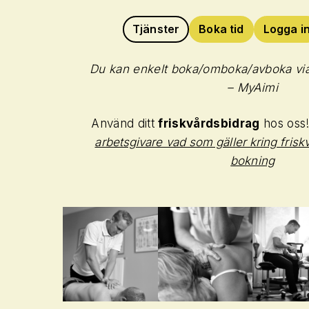
Tjänster
Boka tid
Logga i
Du kan enkelt boka/omboka/avboka via
– MyAimi
Använd ditt
friskvårdsbidrag
hos oss
arbetsgivare vad som gäller kring friskv
bokning