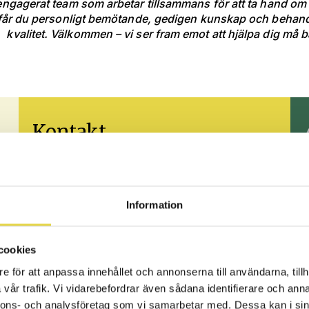
t engagerat team som arbetar tillsammans för att ta hand om
får du personligt bemötande, gedigen kunskap och behan
kvalitet. Välkommen – vi ser fram emot att hjälpa dig må b
Kontakt
010-30 30 260
Info telefontider
Information
info@stjarnkliniken.com
L
Kungsgatan 32B
cookies
e för att anpassa innehållet och annonserna till användarna, tillh
Måndag-fredag
vår trafik. Vi vidarebefordrar även sådana identifierare och anna
08:00-17:00
nnons- och analysföretag som vi samarbetar med. Dessa kan i sin