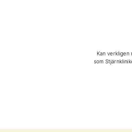
m jag trodde skulle vara livet
Kan verkligen
. Helt klart 5/5
som Stjärnklinik