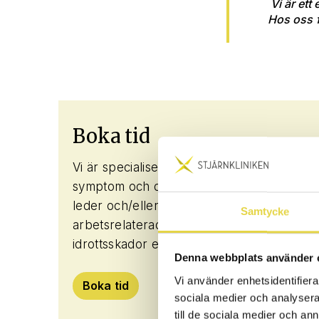
Vi är et
Hos oss 
Boka tid
Vi är specialiserade inom olika typer av
symptom och diagnoser inom muskler,
leder och/eller skelett. Det kan vara
Samtycke
arbetsrelaterade belastningsskador,
idrottsskador eller psykiska besvär.
Denna webbplats använder 
Vi använder enhetsidentifierar
Boka tid
sociala medier och analysera 
till de sociala medier och a