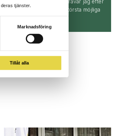
bästa möjliga hjälp. Därför strävar jag efter
deras tjänster.
att arbeta evidensbaserat i största möjliga
mån.”
Marknadsföring
Tillåt alla