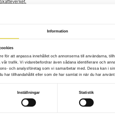
Skatteverket.
Information
RDSFÖRSÄKRING
privat eller hos ditt företag? Vi samarbetar med de fle
cookies
g. Tala med din arbetsgivare om vad som gäller för dig
e för att anpassa innehållet och annonserna till användarna, tillh
vår trafik. Vi vidarebefordrar även sådana identifierare och anna
nnons- och analysföretag som vi samarbetar med. Dessa kan i sin
har tillhandahållit eller som de har samlat in när du har använt 
Inställningar
Statistik