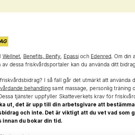
RAG
ll
Wellnet
,
Benefits,
Benify
,
Epassi
och
Edenred
. Om din 
av dessa friskvårdsportaler kan du använda ditt bidrag
 friskvårdsbidrag? I så fall går det utmärkt att använda d
skvårdande behandling
samt massage, personlig träning 
essa tjänster uppfyller Skatteverkets krav för friskvår
ika ut, det är upp till din arbetsgivare att bestämm
dsbidrag och inte. Det är viktigt att du vet vad som g
 innan du bokar din tid.