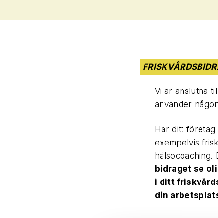
FRISKVÅRDSBID
Vi är anslutna ti
använder någon 
Har ditt företag
exempelvis
fri
hälsocoaching. D
bidraget se ol
i ditt friskvår
din arbetsplats