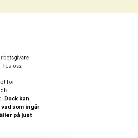
arbetsgivare
 hos oss.
et för
och
d.
Dock kan
a vad som ingår
äller på just