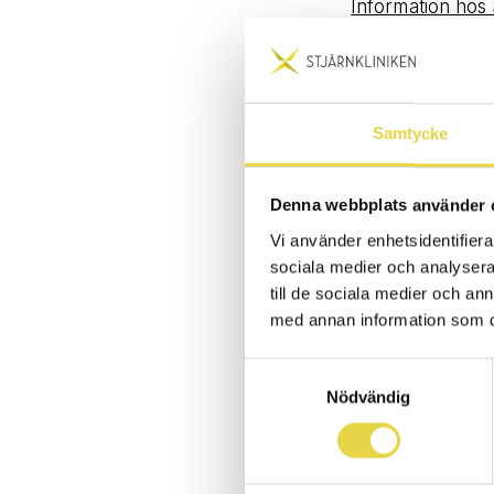
Information hos 
Samtycke
PRIVAT SJUKVÅ
Är du försäkrad 
Denna webbplats använder 
försäkringsbola
Vi använder enhetsidentifierar
sociala medier och analysera 
Bliwa
till de sociala medier och a
DKV
med annan information som du 
DSS Hälsa
Euroacident
Samtyckesval
Nödvändig
Falck
Folksam
GHP
IF