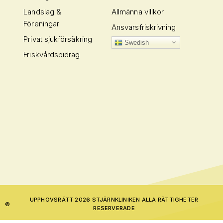
Landslag &
Allmänna villkor
Föreningar
Ansvarsfriskrivning
Privat sjukförsäkring
Swedish
Friskvårdsbidrag
UPPHOVSRÄTT 2026 STJÄRNKLINIKEN ALLA RÄTTIGHETER
©
RESERVERADE