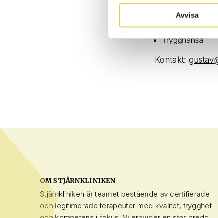
Protector
Avvisa
Skandia
Certico
Trygghansa
Kontakt:
gustav@
OM STJÄRNKLINIKEN
Stjärnkliniken är teamet bestående av certifierade
och legitimerade terapeuter med kvalitet, trygghet
och kompetens i fokus. Vi erbjuder en stor bredd