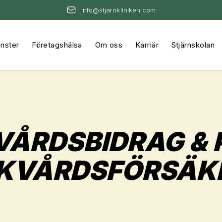
info@stjarnkliniken.com
änster
Företagshälsa
Om oss
Karriär
Stjärnskolan
VÅRDSBIDRAG & 
KVÅRDSFÖRSÄK